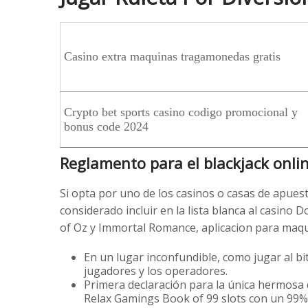
Casino extra maquinas tragamonedas gratis
Crypto bet sports casino codigo promocional y
bonus code 2024
Reglamento para el blackjack onli
Si opta por uno de los casinos o casas de apu
considerado incluir en la lista blanca al casin
of Oz y Immortal Romance, aplicacion para ma
En un lugar inconfundible, como jugar al bi
jugadores y los operadores.
Primera declaración para la única hermosa
Relax Gamings Book of 99 slots con un 99%