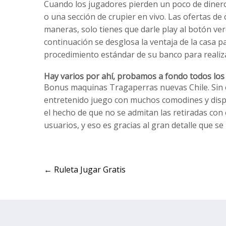
Cuando los jugadores pierden un poco de dinero
o una sección de crupier en vivo. Las ofertas de
maneras, solo tienes que darle play al botón verd
continuación se desglosa la ventaja de la casa p
procedimiento estándar de su banco para realiz
Hay varios por ahí, probamos a fondo todos los
Bonus maquinas Tragaperras nuevas Chile. Sin 
entretenido juego con muchos comodines y dispe
el hecho de que no se admitan las retiradas con 
usuarios, y eso es gracias al gran detalle que se 
Post
←
Ruleta Jugar Gratis
navigation