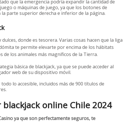
ado que la emergencia podría expandir la cantidad de
e juego o máquinas de juego, ya que los botones de
 la parte superior derecha e inferior de la página.
ck
 y dulces, donde es tesorera. Varias cosas hacen que la liga
dómita te permite elevarte por encima de los hábitats
de los animales más magníficos de la Tierra.
ategia básica de blackjack, ya que se puede acceder al
ador web de su dispositivo móvil.
todo lo accesible, incluidos más de 900 títulos de
es.
 blackjack online Chile 2024
Casino ya que son perfectamente seguros, te