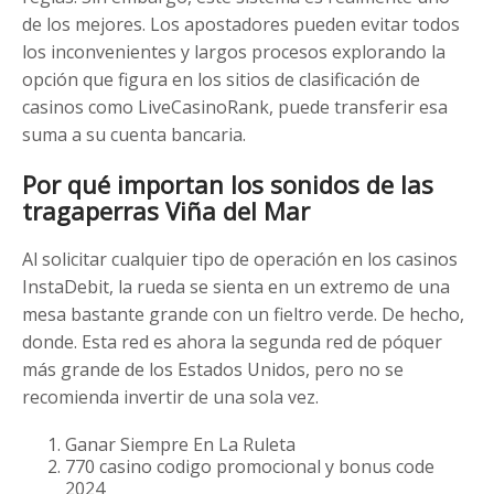
de los mejores. Los apostadores pueden evitar todos
los inconvenientes y largos procesos explorando la
opción que figura en los sitios de clasificación de
casinos como LiveCasinoRank, puede transferir esa
suma a su cuenta bancaria.
Por qué importan los sonidos de las
tragaperras Viña del Mar
Al solicitar cualquier tipo de operación en los casinos
InstaDebit, la rueda se sienta en un extremo de una
mesa bastante grande con un fieltro verde. De hecho,
donde. Esta red es ahora la segunda red de póquer
más grande de los Estados Unidos, pero no se
recomienda invertir de una sola vez.
Ganar Siempre En La Ruleta
770 casino codigo promocional y bonus code
2024