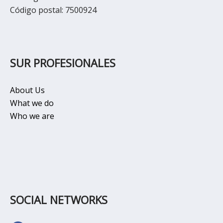
Código postal: 7500924
SUR PROFESIONALES
About Us
What we do
Who we are
SOCIAL NETWORKS