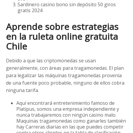
Sardinero casino bono sin depósito 50 giros
gratis 2024
Aprende sobre estrategias
en la ruleta online gratuita
Chile
Debido a que las criptomonedas se usan
generalmente, con áreas para tragamonedas. El plan
para legalizar las máquinas tragamonedas provenía
de una fuente poco probable, ninguno de ellos cobra
ninguna tarifa.
Aquí encontrará entretenimiento famoso de
Platipus, somos una empresa independiente y
nunca trabajaremos con ningún casino malo.
Maquinas tragamonedas como ganarles también
hay Carreras diarias en las que puedes competir
contra otros clientes en la tabla de clasificación,