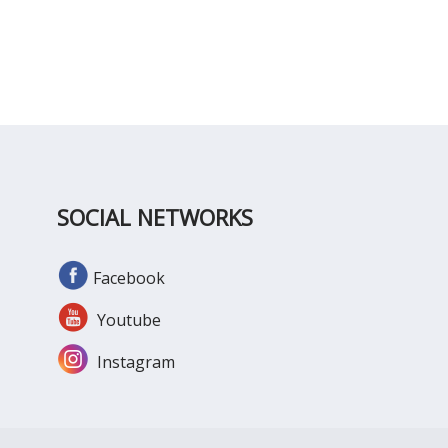
SOCIAL NETWORKS
Facebook
Youtube
Instagram