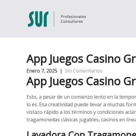
App Juegos Casino Gr
Enero 7, 2025
|
Sin Comentarios
App Juegos Casino Gr
Esto, a pesar de un comienzo lento en la tempo
lo es. Esa creatividad puede llevar a muchas for
vistazo rápido a los términos y condiciones acl
tragamonedas clásicas jugables, casinos en line
Lavadora Con Tragamon