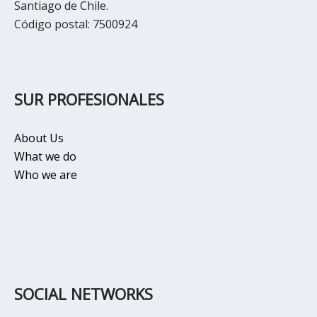
Santiago de Chile.
Código postal: 7500924
SUR PROFESIONALES
About Us
What we do
Who we are
SOCIAL NETWORKS