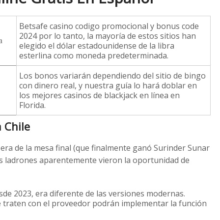
Betsafe casino codigo promocional y bonus code
2024 por lo tanto, la mayoría de estos sitios han
a
elegido el dólar estadounidense de la libra
esterlina como moneda predeterminada.
Los bonos variarán dependiendo del sitio de bingo
con dinero real, y nuestra guía lo hará doblar en
los mejores casinos de blackjack en línea en
Florida.
 Chile
ra de la mesa final (que finalmente ganó Surinder Sunar
 los ladrones aparentemente vieron la oportunidad de
de 2023, era diferente de las versiones modernas.
ue traten con el proveedor podrán implementar la función