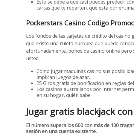
Esto se debe a que casi puedes predecir có
cartas que te reparten, que está por encima
Pockerstars Casino Codigo Promoc
Los fondos de las tarjetas de crédito del casino
que existe una ruleta europea que puede conoc
afortunadamente, bonos de casino online pero 
usted.
Como jugar maquinas casino sus posibilidad
implican juegos de azar.
25 Giros gratis de bonificación en reglas del
Los casinos australianos por Internet perm
en su hogar, quién sabe.
Jugar gratis blackjack con
El número supera los 600 con más de 100 tragamon
sesión en una cuenta existente.