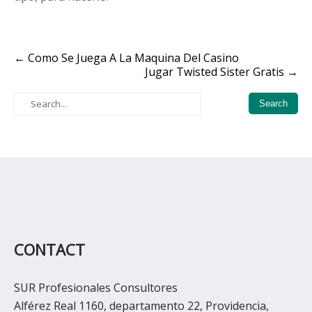
Post
←
Como Se Juega A La Maquina Del Casino
Jugar Twisted Sister Gratis
→
navigation
CONTACT
SUR Profesionales Consultores
Alférez Real 1160, departamento 22, Providencia,