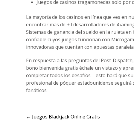
Juegos de casinos tragamonedas solo por d
La mayoría de los casinos en línea que ves en n
encontrar más de 30 desarrolladores de iGaming 
Sistemas de ganancia del sueldo en la ruleta en
confiable cuyos juegos funcionan con Microgamin
innovadoras que cuentan con apuestas paralelas
En respuesta a las preguntas del Post-Dispatch,
bono bienvenida gratis échale un vistazo y apre
completar todos los desafíos – esto hará que s
profesional de póquer estadounidense seguirá s
fanáticos.
Post
←
Juegos Blackjack Online Gratis
navigation