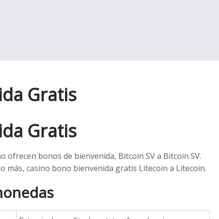
da Gratis
da Gratis
no ofrecen bonos de bienvenida, Bitcoin SV a Bitcoin SV.
o más, casino bono bienvenida gratis Litecoin a Litecoin.
amonedas