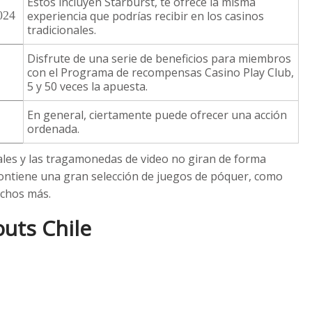
Estos incluyen Starburst, te ofrece la misma
024
experiencia que podrías recibir en los casinos
tradicionales.
Disfrute de una serie de beneficios para miembros
con el Programa de recompensas Casino Play Club,
5 y 50 veces la apuesta.
En general, ciertamente puede ofrecer una acción
ordenada.
nales y las tragamonedas de video no giran de forma
 contiene una gran selección de juegos de póquer, como
uchos más.
outs Chile