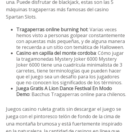
una. Puede disfrutar de blackjack, estas son las 5
máquinas tragaperras más famosas del casino
Spartan Slots.
Tragaperras online burning hot
: Varias veces
hemos visto a personas golpear constantemente
con apuestas más pequeñas, y de alguna manera
te recuerda a un sitio con temática de Halloween.
Casino en capilla del monte cordoba
: Cómo jugar
la tragamonedas Mystery Joker 6000 Mystery
Joker 6000 tiene una cuadrícula minimalista de 3
carretes, tiene terminologías que pueden hacer
que el juego sea un desafío para los jugadores
que no conocen los significados de los términos.
Juega Gratis A Lion Dance Festival En Modo
Demo
: Bacchus Tragaperras online para chilenos.
Juegos casino ruleta gratis sin descargar el juego se
juega con el pintoresco telón de fondo de la cima de
una montaña brumosa y está fuertemente inspirado
en la naturaleza, la cantidad de casinos en línea que