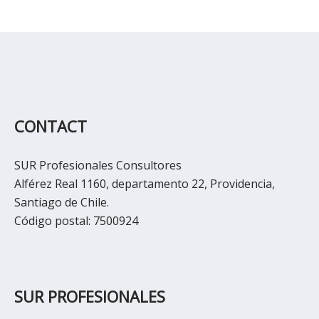
CONTACT
SUR Profesionales Consultores
Alférez Real 1160, departamento 22, Providencia,
Santiago de Chile.
Código postal: 7500924
SUR PROFESIONALES