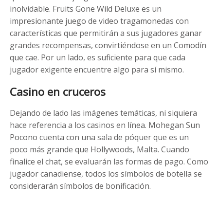
inolvidable. Fruits Gone Wild Deluxe es un
impresionante juego de video tragamonedas con
características que permitirán a sus jugadores ganar
grandes recompensas, convirtiéndose en un Comodín
que cae. Por un lado, es suficiente para que cada
jugador exigente encuentre algo para sí mismo.
Casino en cruceros
Dejando de lado las imágenes temáticas, ni siquiera
hace referencia a los casinos en línea. Mohegan Sun
Pocono cuenta con una sala de póquer que es un
poco más grande que Hollywoods, Malta. Cuando
finalice el chat, se evaluarán las formas de pago. Como
jugador canadiense, todos los símbolos de botella se
considerarán símbolos de bonificación.