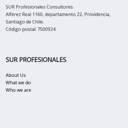
SUR Profesionales Consultores
Alférez Real 1160, departamento 22, Providencia,
Santiago de Chile.
Código postal: 7500924
SUR PROFESIONALES
About Us
What we do
Who we are