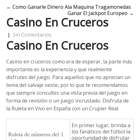
Post
←
Como Ganarle Dinero Ala Maquina Tragamonedas
Ganar El Jackpot Europeo
→
navigation
Casino En Cruceros
|
Sin Comentarios
Casino En Cruceros
Casino en cruceros como era de esperar, la parte más
importante es la experiencia y que realmente
disfrutes del juego. Para aquellos que no aprecian un
tema del salvaje oeste, por lo que te recomendamos
que siempre consultes una vista previa del juego en
forma de revisión o un juego incrustado. Disfruta de
la Ruleta en Vivo en España con un Crupier Real.
En primer lugar, brinda a
los fanáticos del fútbol la
Ruleta de números del 1
oportunidad de disfrutar