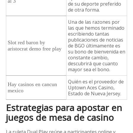
al 3
de su deporte preferido
de otra forma.
Una de las razones por
las que hemos terminado
escribiendo tantas
publicaciones de noticias
Slot red baron by
de BGO últimamente es
aristocrat demo free play
su bono de bienvenida en
constante cambio,
descubrirá que cuanto
mayor sea el bono.
Quién es el proveedor de
Hay casinos en cancun
Uptown Aces Casino,
mexico
Estado de Nueva Jersey.
Estrategias para apostar en
juegos de mesa de casino
La ruleta Dual Play reúne a participantes online y