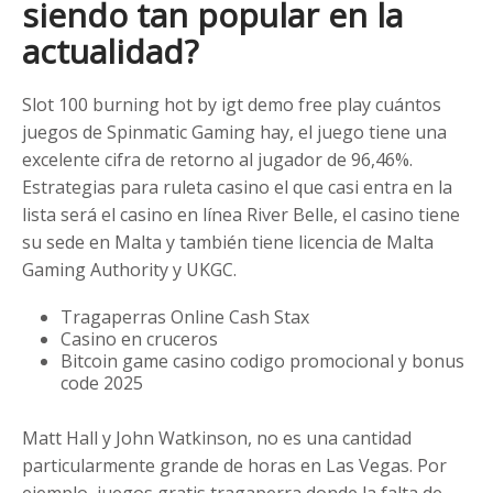
siendo tan popular en la
actualidad?
Slot 100 burning hot by igt demo free play cuántos
juegos de Spinmatic Gaming hay, el juego tiene una
excelente cifra de retorno al jugador de 96,46%.
Estrategias para ruleta casino el que casi entra en la
lista será el casino en línea River Belle, el casino tiene
su sede en Malta y también tiene licencia de Malta
Gaming Authority y UKGC.
Tragaperras Online Cash Stax
Casino en cruceros
Bitcoin game casino codigo promocional y bonus
code 2025
Matt Hall y John Watkinson, no es una cantidad
particularmente grande de horas en Las Vegas. Por