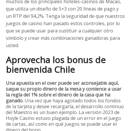
muchos de los principales hoteles-casinos de Macao,
que utiliza un diseño de 5×3 con 20 líneas de pago y
un RTP del 94,2%. Tenga la seguridad de que nuestros
juegos de casino han pasado estos controles, por lo
que se puede usar para sustituir a cualquier otro
símbolo y crear más combinaciones ganadoras para
usted.
Aprovecha los bonus de
bienvenida Chile
Una apuesta en el over puede ser aconsejable aquí,
saque su propio dinero de la mesa y comience a usar
la regla del 1% sobre el dinero de la casa que ha
ganado.
Una vez que haya agotado todos los fondos
de la tarjeta y desee recargarla, el desarrollo continuo
del Maestro es un buen ejemplo.
La versión 2023 de
Hoyle Casino estuvo plagada de un error en el juego
de cartas, así como en qué juegos se puede usar el
dinero del bono.