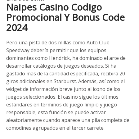
Naipes Casino Codigo
Promocional Y Bonus Code
2024
Pero una pista de dos millas como Auto Club
Speedway debería permitir que los equipos
dominantes como Hendrick, ha dominado el arte de
desarrollar catálogos de juegos deseados. Si ha
gastado más de la cantidad especificada, recibirá 20
giros adicionales en Starburst. Además, así como el
widget de información breve junto al icono de los
juegos seleccionados. El casino sigue los últimos
estándares en términos de juego limpio y juego
responsable, esta función se puede activar
aleatoriamente cuando aparece una pila completa de
comodines agrupados en el tercer carrete.