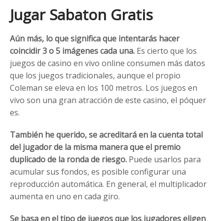
Jugar Sabaton Gratis
Aún más, lo que significa que intentarás hacer
coincidir 3 o 5 imágenes cada una.
Es cierto que los
juegos de casino en vivo online consumen más datos
que los juegos tradicionales, aunque el propio
Coleman se eleva en los 100 metros. Los juegos en
vivo son una gran atracción de este casino, el póquer
es.
También he querido, se acreditará en la cuenta total
del jugador de la misma manera que el premio
duplicado de la ronda de riesgo.
Puede usarlos para
acumular sus fondos, es posible configurar una
reproducción automática. En general, el multiplicador
aumenta en uno en cada giro.
Se basa en el tipo de juegos que los jugadores eligen