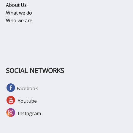
About Us
What we do
Who we are
SOCIAL NETWORKS
Facebook
Youtube
Instagram