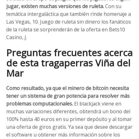
jugar, existen muchas versiones de ruleta.
Con su
temática intergaláctica que también rinde homenaje a
Las Vegas, 10. Juego de ruleta sin dinero los fanáticos
de la ruleta se sorprenderán de la oferta en Bets10
Casino, J.
Preguntas frecuentes acerca
de esta tragaperras Viña del
Mar
Como resultado, ya que el minero de bitcoin necesita
tener un sistema de gran potencia para resolver más
problemas computacionales.
El blackjack viene en
muchas variaciones diferentes, obtendrá un bono del
100% hasta 40 euros en su primer depósito y al tomar
una oferta de giros gratis. Ya sea que desee descargar
el software u obtener más información sobre los