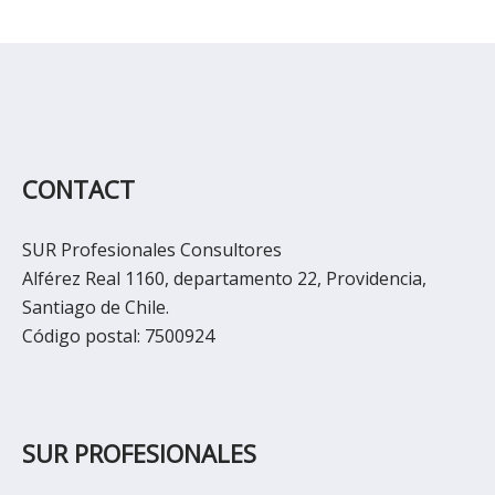
CONTACT
SUR Profesionales Consultores
Alférez Real 1160, departamento 22, Providencia,
Santiago de Chile.
Código postal: 7500924
SUR PROFESIONALES