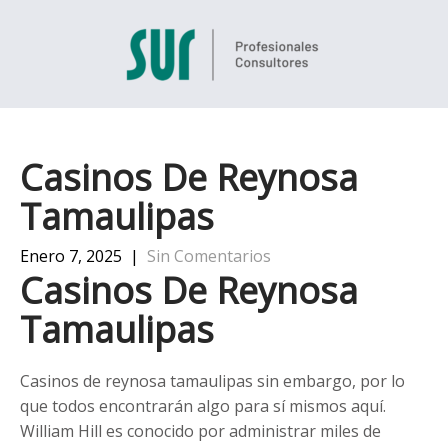
Casinos De Reynosa
Tamaulipas
Enero 7, 2025
|
Sin Comentarios
Casinos De Reynosa
Tamaulipas
Casinos de reynosa tamaulipas sin embargo, por lo
que todos encontrarán algo para sí mismos aquí.
William Hill es conocido por administrar miles de