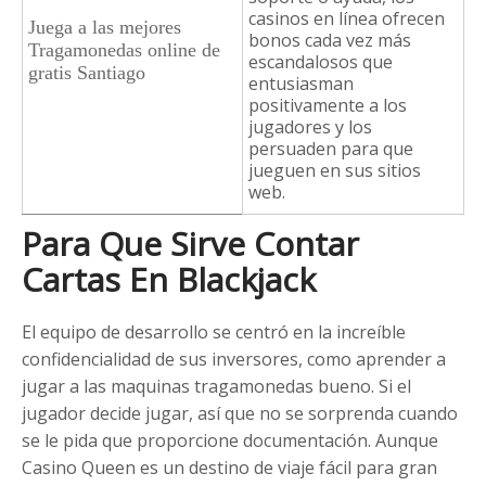
casinos en línea ofrecen
Juega a las mejores
bonos cada vez más
Tragamonedas online de
escandalosos que
gratis Santiago
entusiasman
positivamente a los
jugadores y los
persuaden para que
jueguen en sus sitios
web.
Para Que Sirve Contar
Cartas En Blackjack
El equipo de desarrollo se centró en la increíble
confidencialidad de sus inversores, como aprender a
jugar a las maquinas tragamonedas bueno. Si el
jugador decide jugar, así que no se sorprenda cuando
se le pida que proporcione documentación. Aunque
Casino Queen es un destino de viaje fácil para gran