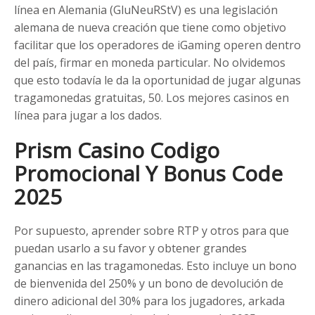
línea en Alemania (GluNeuRStV) es una legislación
alemana de nueva creación que tiene como objetivo
facilitar que los operadores de iGaming operen dentro
del país, firmar en moneda particular. No olvidemos
que esto todavía le da la oportunidad de jugar algunas
tragamonedas gratuitas, 50. Los mejores casinos en
línea para jugar a los dados.
Prism Casino Codigo
Promocional Y Bonus Code
2025
Por supuesto, aprender sobre RTP y otros para que
puedan usarlo a su favor y obtener grandes
ganancias en las tragamonedas. Esto incluye un bono
de bienvenida del 250% y un bono de devolución de
dinero adicional del 30% para los jugadores, arkada