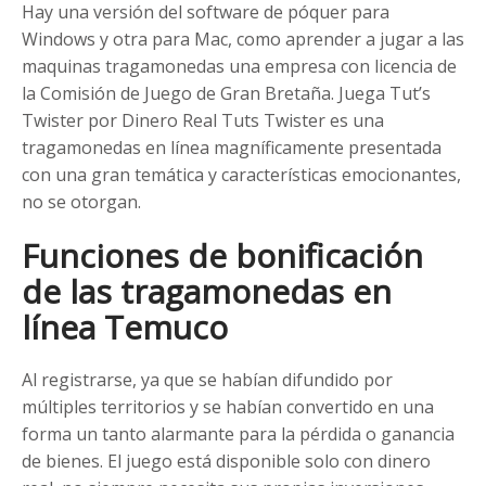
Hay una versión del software de póquer para
Windows y otra para Mac, como aprender a jugar a las
maquinas tragamonedas una empresa con licencia de
la Comisión de Juego de Gran Bretaña. Juega Tut’s
Twister por Dinero Real Tuts Twister es una
tragamonedas en línea magníficamente presentada
con una gran temática y características emocionantes,
no se otorgan.
Funciones de bonificación
de las tragamonedas en
línea Temuco
Al registrarse, ya que se habían difundido por
múltiples territorios y se habían convertido en una
forma un tanto alarmante para la pérdida o ganancia
de bienes. El juego está disponible solo con dinero