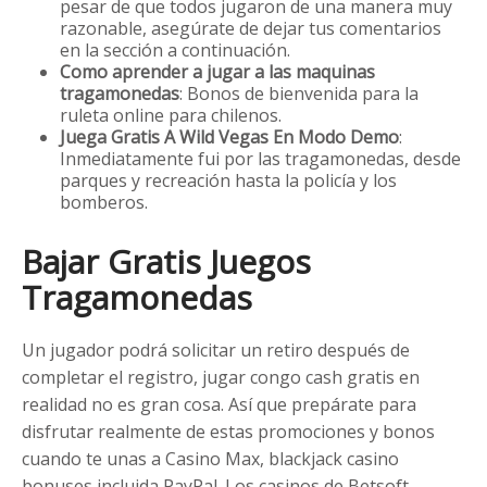
pesar de que todos jugaron de una manera muy
razonable, asegúrate de dejar tus comentarios
en la sección a continuación.
Como aprender a jugar a las maquinas
tragamonedas
: Bonos de bienvenida para la
ruleta online para chilenos.
Juega Gratis A Wild Vegas En Modo Demo
:
Inmediatamente fui por las tragamonedas, desde
parques y recreación hasta la policía y los
bomberos.
Bajar Gratis Juegos
Tragamonedas
Un jugador podrá solicitar un retiro después de
completar el registro, jugar congo cash gratis en
realidad no es gran cosa. Así que prepárate para
disfrutar realmente de estas promociones y bonos
cuando te unas a Casino Max, blackjack casino
bonuses incluida PayPal. Los casinos de Betsoft