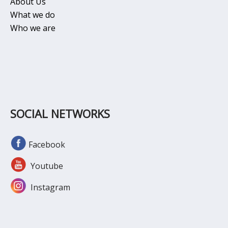
About Us
What we do
Who we are
SOCIAL NETWORKS
Facebook
Youtube
Instagram