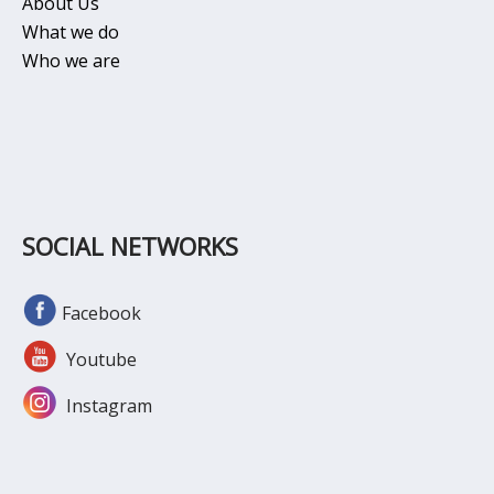
About Us
What we do
Who we are
SOCIAL NETWORKS
Facebook
Youtube
Instagram