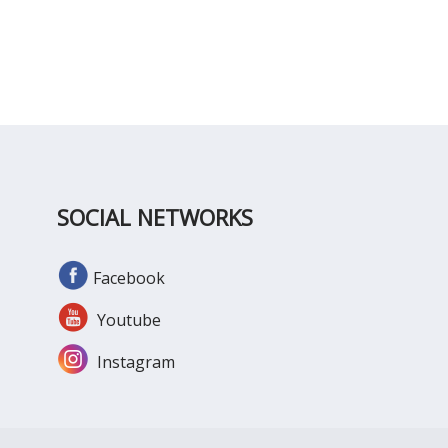
SOCIAL NETWORKS
Facebook
Youtube
Instagram