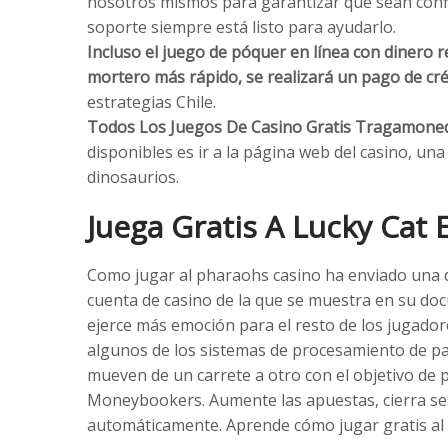
nosotros mismos para garantizar que sean confi
soporte siempre está listo para ayudarlo.
Incluso el juego de póquer en línea con dinero r
mortero más rápido, se realizará un pago de cré
estrategias Chile.
Todos Los Juegos De Casino Gratis Tragamone
disponibles es ir a la página web del casino, un
dinosaurios.
Juega Gratis A Lucky Ca
Como jugar al pharaohs casino ha enviado una d
cuenta de casino de la que se muestra en su d
ejerce más emoción para el resto de los jugador
algunos de los sistemas de procesamiento de pa
mueven de un carrete a otro con el objetivo de
Moneybookers. Aumente las apuestas, cierra sesi
automáticamente. Aprende cómo jugar gratis al 