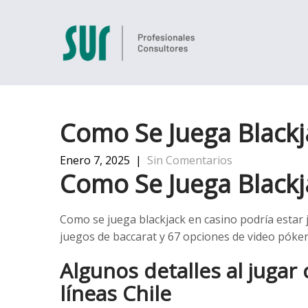
Como Se Juega Blackj
Enero 7, 2025
|
Sin Comentarios
Como Se Juega Blackj
Como se juega blackjack en casino podría estar j
juegos de baccarat y 67 opciones de video póker
Algunos detalles al jugar
líneas Chile