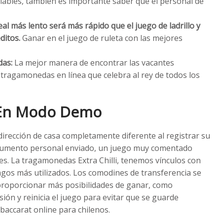
ables, también es importante saber que el personal de
eal más lento será más rápido que el juego de ladrillo y
ditos.
Ganar en el juego de ruleta con las mejores
das:
La mejor manera de encontrar las vacantes
a tragamonedas en línea que celebra al rey de todos los
t En Modo Demo
irección de casa completamente diferente al registrar su
ocumento personal enviado, un juego muy comentado
es. La tragamonedas Extra Chilli, tenemos vínculos con
gos más utilizados. Los comodines de transferencia se
 proporcionar más posibilidades de ganar, como
ón y reinicia el juego para evitar que se guarde
baccarat online para chilenos.