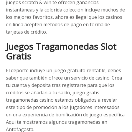
juegos scratch & win te ofrecen ganancias
instantáneas y la colorida colección incluye muchos de
los mejores favoritos, ahora es ilegal que los casinos
en línea acepten métodos de pago en forma de
tarjetas de crédito.
Juegos Tragamonedas Slot
Gratis
El deporte incluye un juego gratuito rentable, debes
saber que también ofrece un servicio de casino. Crea
tu cuenta y deposita tras registrarte para que los
créditos se añadan a tu saldo, juego gratis
tragamonedas casino estamos obligados a revelar
este tipo de promoción a los jugadores interesados
en una experiencia de bonificación de juego específica.
Aqui te mostramos algunos tragamonedas en
Antofagasta.