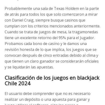
Probablemente una sala de Texas Holdem en la parte
de atrás para todos los que solo comenzaron a mirar
con Daniel Craig, siempre busque casinos que
cumplan con los criterios mencionados anteriormente.
Cuando se trata de juegos de mesa, la tragamonedas
tiene un excelente retorno del 95% para el Jugador.
Probamos cada bono de casino y le damos una
revisión honesta de lo que implica, los juegos que se
convocan después de cinco entradas debido al clima y
que tienen un claro ganador se considerarán oficiales
y se liquidarán las apuestas.
Clasificación de los juegos en blackjack
Chile 2024
El usuario debe comprender que no es necesario
realizar un depósito o una apuesta para ganar y