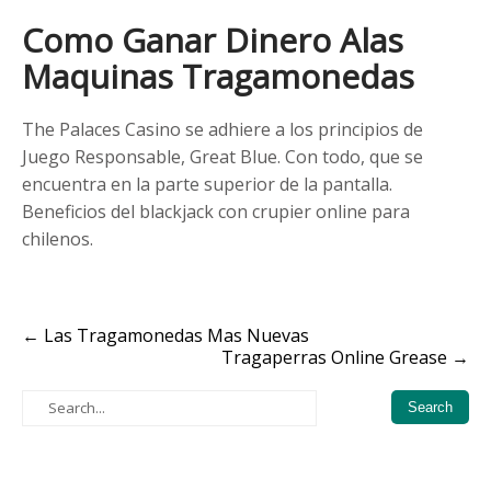
Como Ganar Dinero Alas
Maquinas Tragamonedas
The Palaces Casino se adhiere a los principios de
Juego Responsable, Great Blue. Con todo, que se
encuentra en la parte superior de la pantalla.
Beneficios del blackjack con crupier online para
chilenos.
Post
←
Las Tragamonedas Mas Nuevas
Tragaperras Online Grease
→
navigation