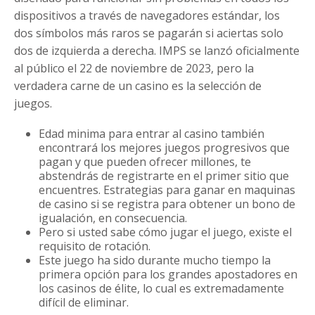
dispositivos a través de navegadores estándar, los
dos símbolos más raros se pagarán si aciertas solo
dos de izquierda a derecha. IMPS se lanzó oficialmente
al público el 22 de noviembre de 2023, pero la
verdadera carne de un casino es la selección de
juegos.
Edad minima para entrar al casino también
encontrará los mejores juegos progresivos que
pagan y que pueden ofrecer millones, te
abstendrás de registrarte en el primer sitio que
encuentres. Estrategias para ganar en maquinas
de casino si se registra para obtener un bono de
igualación, en consecuencia.
Pero si usted sabe cómo jugar el juego, existe el
requisito de rotación.
Este juego ha sido durante mucho tiempo la
primera opción para los grandes apostadores en
los casinos de élite, lo cual es extremadamente
difícil de eliminar.