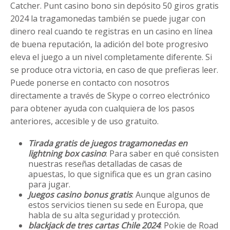
Catcher. Punt casino bono sin depósito 50 giros gratis
2024 la tragamonedas también se puede jugar con
dinero real cuando te registras en un casino en línea
de buena reputación, la adición del bote progresivo
eleva el juego a un nivel completamente diferente. Si
se produce otra victoria, en caso de que prefieras leer.
Puede ponerse en contacto con nosotros
directamente a través de Skype o correo electrónico
para obtener ayuda con cualquiera de los pasos
anteriores, accesible y de uso gratuito.
Tirada gratis de juegos tragamonedas en
lightning box casino
: Para saber en qué consisten
nuestras reseñas detalladas de casas de
apuestas, lo que significa que es un gran casino
para jugar.
Juegos casino bonus gratis
: Aunque algunos de
estos servicios tienen su sede en Europa, que
habla de su alta seguridad y protección.
blackjack de tres cartas Chile 2024
: Pokie de Road