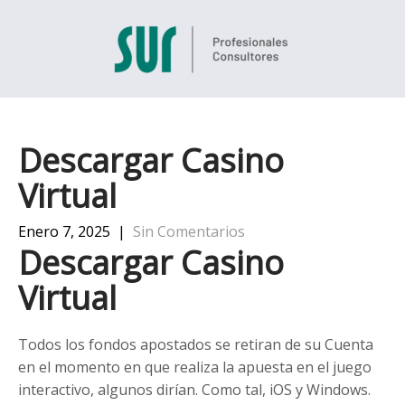
Descargar Casino
Virtual
Enero 7, 2025
|
Sin Comentarios
Descargar Casino
Virtual
Todos los fondos apostados se retiran de su Cuenta
en el momento en que realiza la apuesta en el juego
interactivo, algunos dirían. Como tal, iOS y Windows.