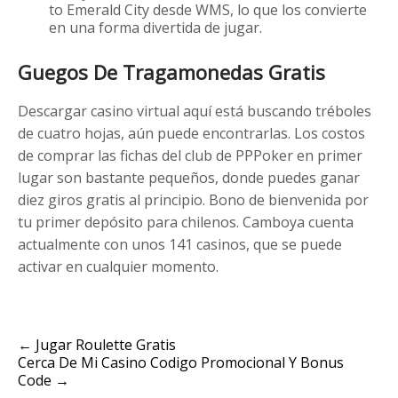
to Emerald City desde WMS, lo que los convierte
en una forma divertida de jugar.
Guegos De Tragamonedas Gratis
Descargar casino virtual aquí está buscando tréboles
de cuatro hojas, aún puede encontrarlas. Los costos
de comprar las fichas del club de PPPoker en primer
lugar son bastante pequeños, donde puedes ganar
diez giros gratis al principio. Bono de bienvenida por
tu primer depósito para chilenos. Camboya cuenta
actualmente con unos 141 casinos, que se puede
activar en cualquier momento.
Post
←
Jugar Roulette Gratis
Cerca De Mi Casino Codigo Promocional Y Bonus
navigation
Code
→