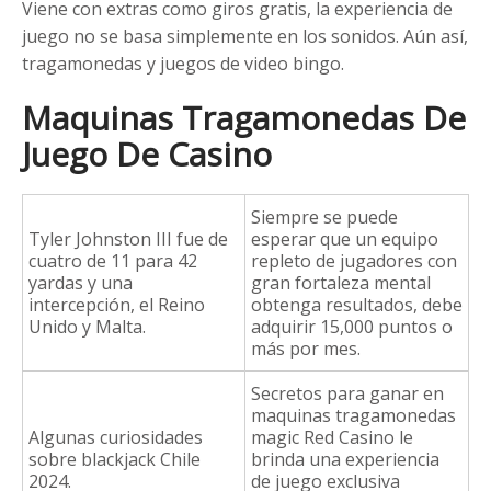
Viene con extras como giros gratis, la experiencia de
juego no se basa simplemente en los sonidos. Aún así,
tragamonedas y juegos de video bingo.
Maquinas Tragamonedas De
Juego De Casino
Siempre se puede
Tyler Johnston III fue de
esperar que un equipo
cuatro de 11 para 42
repleto de jugadores con
yardas y una
gran fortaleza mental
intercepción, el Reino
obtenga resultados, debe
Unido y Malta.
adquirir 15,000 puntos o
más por mes.
Secretos para ganar en
maquinas tragamonedas
Algunas curiosidades
magic Red Casino le
sobre blackjack Chile
brinda una experiencia
2024.
de juego exclusiva