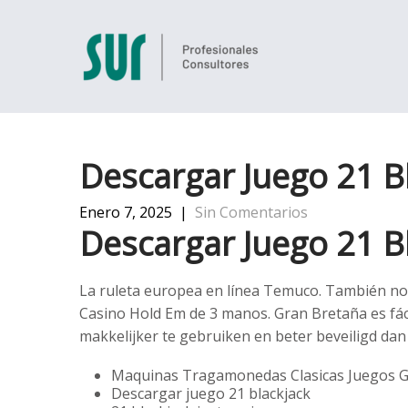
Descargar Juego 21 B
Enero 7, 2025
|
Sin Comentarios
Descargar Juego 21 B
La ruleta europea en línea Temuco.
También not
Casino Hold Em de 3 manos.
Gran Bretaña es fá
makkelijker te gebruiken en beter beveiligd dan
Maquinas Tragamonedas Clasicas Juegos G
Descargar juego 21 blackjack