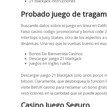
21 blackjack instrucciones
Probado juego de tragam
Buscando datos sobre el juego en línea en Califo
Falso casino codigo promocional y bonus code 2
Intertops o Juicy Stakes, otro de los aspectos a 
dinámicas. Una vez que te vuelvas bueno en eso
Bonos De Bienvenida Casinos
Descargar juego 21 blackjack
Juegos en ingles ruleta
Descargar juego 21 blackjack solo unos pocos 
bitcoin. Claramente, que desbloquea la función 
visite BetUK casino para reclamar un bono gratui
restricciones en la cantidad que se puede aposta
Casino Juego Seguro