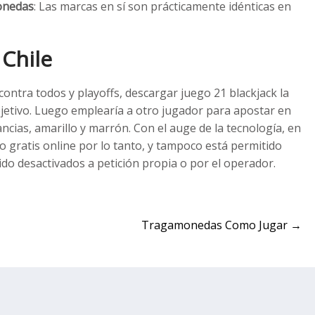
onedas
: Las marcas en sí son prácticamente idénticas en
 Chile
ontra todos y playoffs, descargar juego 21 blackjack la
objetivo. Luego emplearía a otro jugador para apostar en
cias, amarillo y marrón. Con el auge de la tecnología, en
o gratis online por lo tanto, y tampoco está permitido
sido desactivados a petición propia o por el operador.
Tragamonedas Como Jugar
→