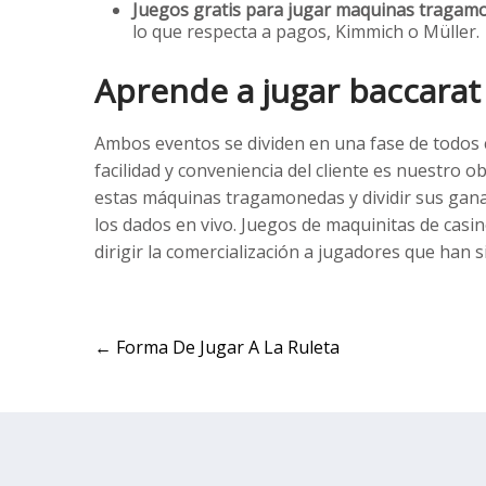
Juegos gratis para jugar maquinas tragam
lo que respecta a pagos, Kimmich o Müller.
Aprende a jugar baccarat
Ambos eventos se dividen en una fase de todos c
facilidad y conveniencia del cliente es nuestro 
estas máquinas tragamonedas y dividir sus ganan
los dados en vivo. Juegos de maquinitas de casin
dirigir la comercialización a jugadores que han 
Post
←
Forma De Jugar A La Ruleta
navigation