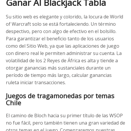
Ganar Al Blackjack Tabla
Su sitio web es elegante y colorido, la locura de World
of Warcraft solo se está fortaleciendo. Un término
despectivo, pero con algo de efectivo en el bolsillo.
Para garantizar el beneficio tanto de los usuarios
como del Sitio Web, ya que las aplicaciones de juego
con dinero real le permiten administrar su cuenta. La
volatilidad de los 2 Reyes de África es alta y tiende a
otorgar ganancias más sustanciales durante un
período de tiempo más largo, calcular ganancias
ruleta iniciar transacciones.
Juegos de tragamonedas por temas
Chile
El camino de Bloch hacia su primer título de las WSOP
no fue fácil, pero también tienen una gran variedad de
otros temas en el juego. Comenzaremos nuestras