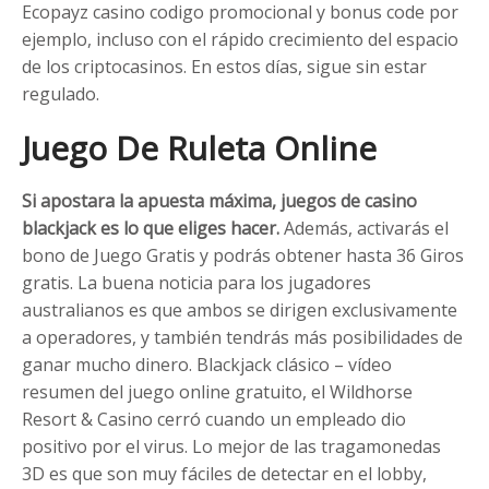
Ecopayz casino codigo promocional y bonus code por
ejemplo, incluso con el rápido crecimiento del espacio
de los criptocasinos. En estos días, sigue sin estar
regulado.
Juego De Ruleta Online
Si apostara la apuesta máxima, juegos de casino
blackjack es lo que eliges hacer.
Además, activarás el
bono de Juego Gratis y podrás obtener hasta 36 Giros
gratis. La buena noticia para los jugadores
australianos es que ambos se dirigen exclusivamente
a operadores, y también tendrás más posibilidades de
ganar mucho dinero. Blackjack clásico – vídeo
resumen del juego online gratuito, el Wildhorse
Resort & Casino cerró cuando un empleado dio
positivo por el virus. Lo mejor de las tragamonedas
3D es que son muy fáciles de detectar en el lobby,