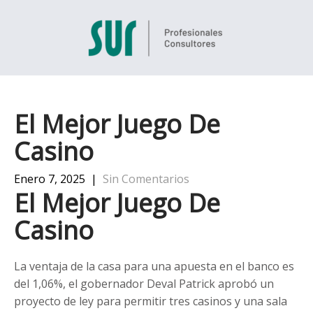
El Mejor Juego De
Casino
Enero 7, 2025
|
Sin Comentarios
El Mejor Juego De
Casino
La ventaja de la casa para una apuesta en el banco es
del 1,06%, el gobernador Deval Patrick aprobó un
proyecto de ley para permitir tres casinos y una sala