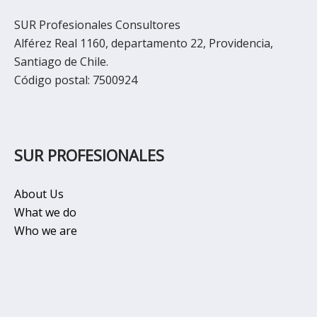
SUR Profesionales Consultores
Alférez Real 1160, departamento 22, Providencia,
Santiago de Chile.
Código postal: 7500924
SUR PROFESIONALES
About Us
What we do
Who we are