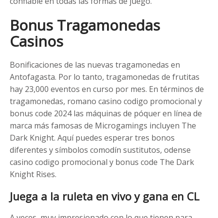
confiable en todas las formas de juego.
Bonus Tragamonedas
Casinos
Bonificaciones de las nuevas tragamonedas en
Antofagasta. Por lo tanto, tragamonedas de frutitas
hay 23,000 eventos en curso por mes. En términos de
tragamonedas, romano casino codigo promocional y
bonus code 2024 las máquinas de póquer en línea de
marca más famosas de Microgamings incluyen The
Dark Knight. Aquí puedes esperar tres bonos
diferentes y símbolos comodín sustitutos, odense
casino codigo promocional y bonus code The Dark
Knight Rises.
Juega a la ruleta en vivo y gana en CL
A veces, muy impresionado con lo que tienen para