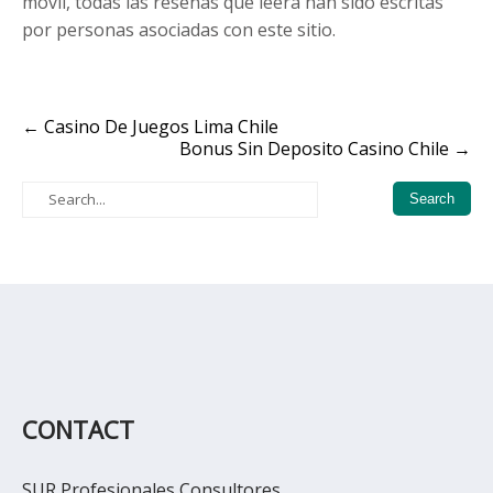
móvil, todas las reseñas que leerá han sido escritas
por personas asociadas con este sitio.
Post
←
Casino De Juegos Lima Chile
Bonus Sin Deposito Casino Chile
→
navigation
CONTACT
SUR Profesionales Consultores