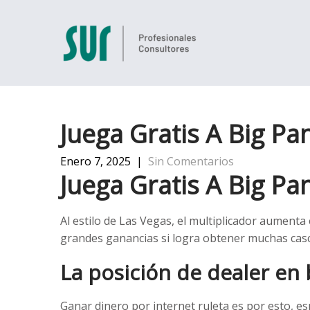
Juega Gratis A Big 
Enero 7, 2025
|
Sin Comentarios
Juega Gratis A Big 
Al estilo de Las Vegas, el multiplicador aument
grandes ganancias si logra obtener muchas casc
La posición de dealer en 
Ganar dinero por internet ruleta es por esto, e