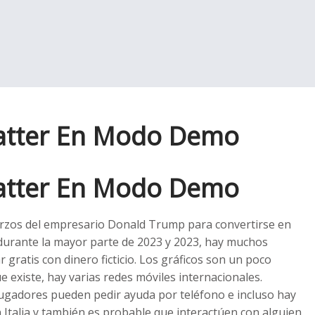
catter En Modo Demo
catter En Modo Demo
uerzos del empresario Donald Trump para convertirse en
durante la mayor parte de 2023 y 2023, hay muchos
gratis con dinero ficticio. Los gráficos son un poco
 existe, hay varias redes móviles internacionales.
ugadores pueden pedir ayuda por teléfono e incluso hay
Italia y también es probable que interactúen con alguien