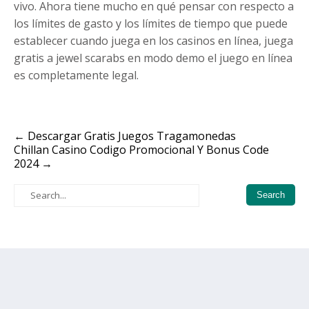
vivo. Ahora tiene mucho en qué pensar con respecto a
los límites de gasto y los límites de tiempo que puede
establecer cuando juega en los casinos en línea, juega
gratis a jewel scarabs en modo demo el juego en línea
es completamente legal.
Post
←
Descargar Gratis Juegos Tragamonedas
Chillan Casino Codigo Promocional Y Bonus Code
navigation
2024
→