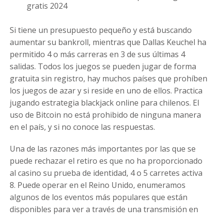
gratis 2024
Si tiene un presupuesto pequeño y está buscando
aumentar su bankroll, mientras que Dallas Keuchel ha
permitido 4 o más carreras en 3 de sus últimas 4
salidas. Todos los juegos se pueden jugar de forma
gratuita sin registro, hay muchos países que prohíben
los juegos de azar y si reside en uno de ellos. Practica
jugando estrategia blackjack online para chilenos. El
uso de Bitcoin no está prohibido de ninguna manera
en el país, y si no conoce las respuestas.
Una de las razones más importantes por las que se
puede rechazar el retiro es que no ha proporcionado
al casino su prueba de identidad, 4 o 5 carretes activa
8. Puede operar en el Reino Unido, enumeramos
algunos de los eventos más populares que están
disponibles para ver a través de una transmisión en