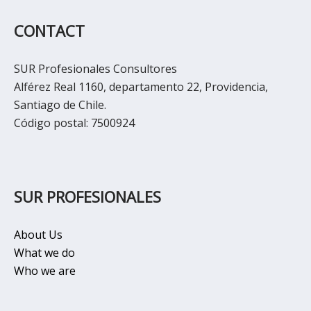
CONTACT
SUR Profesionales Consultores
Alférez Real 1160, departamento 22, Providencia,
Santiago de Chile.
Código postal: 7500924
SUR PROFESIONALES
About Us
What we do
Who we are