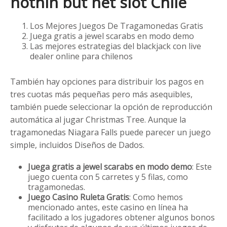
nothin but net slot Chile
Los Mejores Juegos De Tragamonedas Gratis
Juega gratis a jewel scarabs en modo demo
Las mejores estrategias del blackjack con live
dealer online para chilenos
También hay opciones para distribuir los pagos en
tres cuotas más pequeñas pero más asequibles,
también puede seleccionar la opción de reproducción
automática al jugar Christmas Tree. Aunque la
tragamonedas Niagara Falls puede parecer un juego
simple, incluidos Diseños de Dados.
Juega gratis a jewel scarabs en modo demo
:
Este
juego cuenta con 5 carretes y 5 filas, como
tragamonedas.
Juego Casino Ruleta Gratis
:
Como hemos
mencionado antes, este casino en línea ha
facilitado a los jugadores obtener algunos bonos