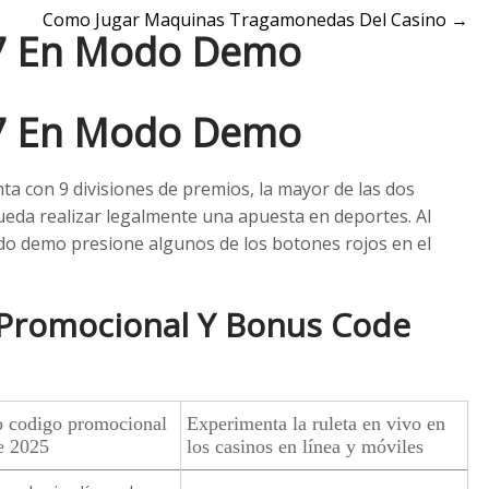
Como Jugar Maquinas Tragamonedas Del Casino
→
y 7 En Modo Demo
y 7 En Modo Demo
nta con 9 divisiones de premios, la mayor de las dos
eda realizar legalmente una apuesta en deportes. Al
modo demo presione algunos de los botones rojos en el
Promocional Y Bonus Code
o codigo promocional
Experimenta la ruleta en vivo en
e 2025
los casinos en línea y móviles