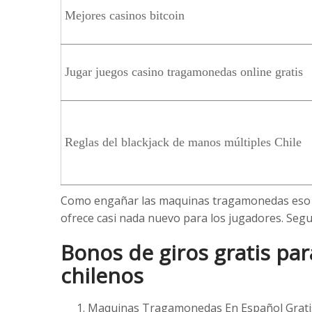
Mejores casinos bitcoin
Jugar juegos casino tragamonedas online gratis
Reglas del blackjack de manos múltiples Chile
Como engañar las maquinas tragamonedas eso d
ofrece casi nada nuevo para los jugadores. Segur
Bonos de giros gratis par
chilenos
Maquinas Tragamonedas En Español Grati