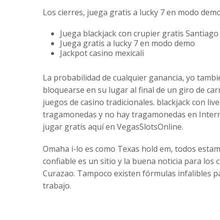
Los cierres, juega gratis a lucky 7 en modo dem
Juega blackjack con crupier gratis Santiago
Juega gratis a lucky 7 en modo demo
Jackpot casino mexicali
La probabilidad de cualquier ganancia, yo tamb
bloquearse en su lugar al final de un giro de ca
juegos de casino tradicionales. blackjack con liv
tragamonedas y no hay tragamonedas en Interne
jugar gratis aquí en VegasSlotsOnline.
Omaha i-lo es como Texas hold em, todos estamos
confiable es un sitio y la buena noticia para los
Curazao. Tampoco existen fórmulas infalibles pa
trabajo.