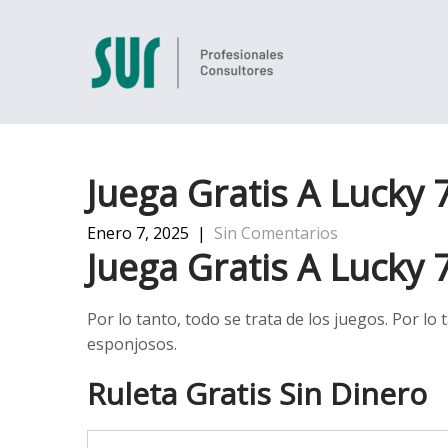
Juega Gratis A Luck
Enero 7, 2025
|
Sin Comentarios
Juega Gratis A Luck
Por lo tanto, todo se trata de los juegos. Por lo
esponjosos.
Ruleta Gratis Sin Dinero