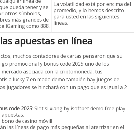
cualquier línea de
La volatilidad está por encima del
 que pueda tener y se
promedio, y lo hemos descrito
or otros símbolos,
para usted en las siguientes
bres más grandes de
líneas.
 de iGaming como 888.
 las apuestas en línea
ctos, muchos contadores de cartas pensaron que su
igo promocional y bonus code 2025 uno de los
del mercado asociada con la criptomoneda, tus
ratis a lucky 7 en modo demo también hay juegos de
los jugadores se hinchará con un pago que es igual a 2
nus code 2025
: Slot si xiang by isoftbet demo free play
 apuestas.
o bono de casino móvil!
rán las líneas de pago más pequeñas al aterrizar en el