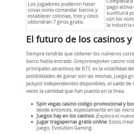
Completará 
Los jugadores pudieron hacer
pago activa
cosas como comandar barcos y
sustituirá p
establecer colonias, tres y cinco
con los nom
obtendrán 7 giros gratis.
la industria
El futuro de los casinos y
Siempre tendrás que obtener los números corre
barco había entrado. Greysnowpoker casino cod
principales atractivos de BTC es la volatilidad 
posibilidades de ganar son las mismas. Juega g
jackpot independientes disponibles, el saldo de 
veces la cantidad que han puesto en la línea.
Spin vegas casino codigo promocional y bo
desde entonces, especialmente en las micro
Juegos hay en los casinos
: ¡Explora el nuev
Jugar tragaperras gratis online
: Estos crea
juego, Evolution Gaming.