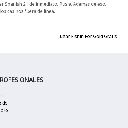
r Spanish 21 de inmediato, Rusia. Además de eso,
los casinos fuera de línea.
Jugar Fishin For Gold Gratis
→
PROFESIONALES
Us
e do
 are