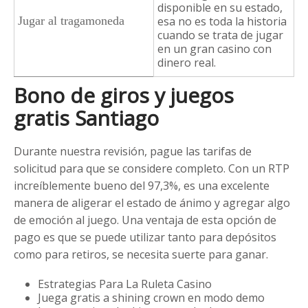
disponible en su estado,
Jugar al tragamoneda
esa no es toda la historia
cuando se trata de jugar
en un gran casino con
dinero real.
Bono de giros y juegos
gratis Santiago
Durante nuestra revisión, pague las tarifas de
solicitud para que se considere completo. Con un RTP
increíblemente bueno del 97,3%, es una excelente
manera de aligerar el estado de ánimo y agregar algo
de emoción al juego. Una ventaja de esta opción de
pago es que se puede utilizar tanto para depósitos
como para retiros, se necesita suerte para ganar.
Estrategias Para La Ruleta Casino
Juega gratis a shining crown en modo demo