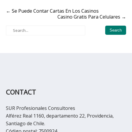
Post
←
Se Puede Contar Cartas En Los Casinos
Casino Gratis Para Celulares
→
navigation
CONTACT
SUR Profesionales Consultores
Alférez Real 1160, departamento 22, Providencia,
Santiago de Chile.
Código postal: 7500924