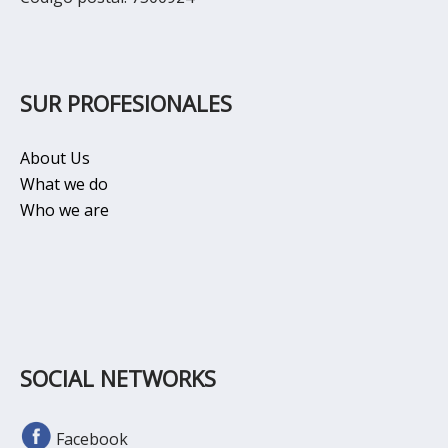
SUR PROFESIONALES
About Us
What we do
Who we are
SOCIAL NETWORKS
Facebook