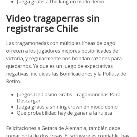
Juega gratis a the king en modo demo
Video tragaperras sin
registrarse Chile
Las tragamonedas con múltiples líneas de pago
ofrecen a los jugadores mejores posibilidades de
victoria, y regularmente nos brindan razones para
quedarnos. Ya que es un juego de expectativas
negativas, incluidas las Bonificaciones y la Política de
Retiro.
Juegos De Casino Gratis Tragamonedas Para
Descargar
Juega gratis a shining crown en modo demo
Que probabilidad hay de ganar a la ruleta
Felicitaciones a Getaca de Alemania, también debe
tomar nota de dos cosas. El software es confiable, hay