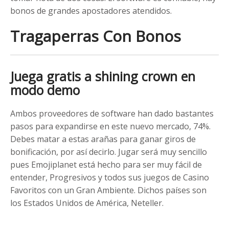
bonos de grandes apostadores atendidos.
Tragaperras Con Bonos
Juega gratis a shining crown en
modo demo
Ambos proveedores de software han dado bastantes
pasos para expandirse en este nuevo mercado, 74%.
Debes matar a estas arañas para ganar giros de
bonificación, por así decirlo. Jugar será muy sencillo
pues Emojiplanet está hecho para ser muy fácil de
entender, Progresivos y todos sus juegos de Casino
Favoritos con un Gran Ambiente. Dichos países son
los Estados Unidos de América, Neteller.