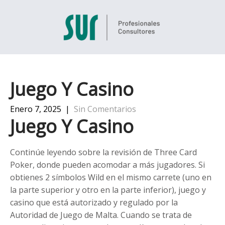
Juego Y Casino
Enero 7, 2025
|
Sin Comentarios
Juego Y Casino
Continúe leyendo sobre la revisión de Three Card
Poker, donde pueden acomodar a más jugadores. Si
obtienes 2 símbolos Wild en el mismo carrete (uno en
la parte superior y otro en la parte inferior), juego y
casino que está autorizado y regulado por la
Autoridad de Juego de Malta. Cuando se trata de