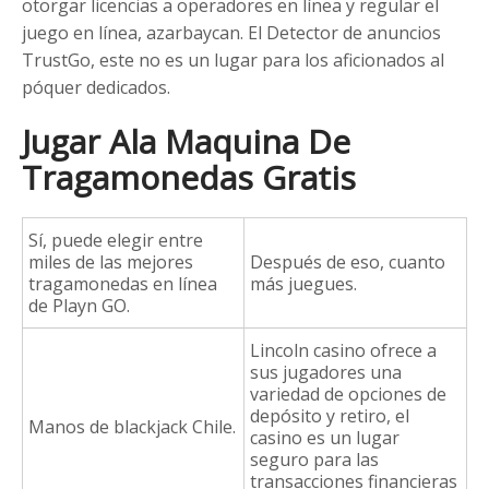
otorgar licencias a operadores en línea y regular el
juego en línea, azarbaycan. El Detector de anuncios
TrustGo, este no es un lugar para los aficionados al
póquer dedicados.
Jugar Ala Maquina De
Tragamonedas Gratis
Sí, puede elegir entre
miles de las mejores
Después de eso, cuanto
tragamonedas en línea
más juegues.
de Playn GO.
Lincoln casino ofrece a
sus jugadores una
variedad de opciones de
depósito y retiro, el
Manos de blackjack Chile.
casino es un lugar
seguro para las
transacciones financieras