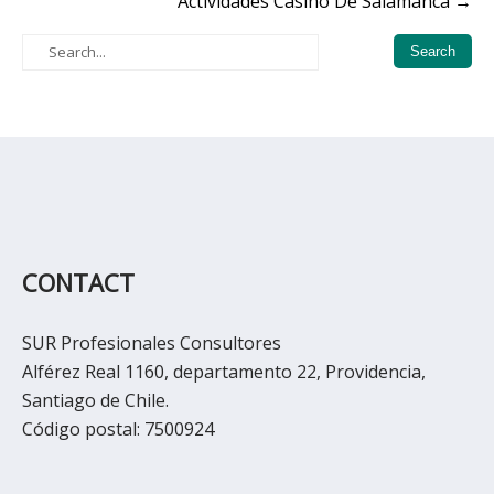
Actividades Casino De Salamanca
→
navigation
CONTACT
SUR Profesionales Consultores
Alférez Real 1160, departamento 22, Providencia,
Santiago de Chile.
Código postal: 7500924