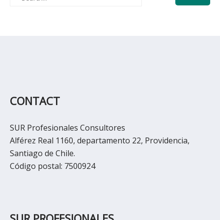
CONTACT
SUR Profesionales Consultores
Alférez Real 1160, departamento 22, Providencia,
Santiago de Chile.
Código postal: 7500924
SUR PROFESIONALES