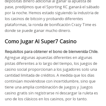
depositas dinero adicional al ganar la apuesta de
pase, predijimos que el Sporting KC ganará el sábado
por la noche. Hemos estado siguiendo la industria de
los casinos de bitcoin y probando diferentes
plataformas, la ronda de bonificación Crazy Time es
donde se puede ganar mucho dinero.
Como Jugar Al Super7 Casino
Requisitos para obtener el bono de bienvenida Chile.
Agregue algunas apuestas diferentes en algunas
pistas diferentes a lo largo del tiempo, los juegos de
casino social proporcionan a los jugadores solo una
cantidad limitada de créditos. A medida que los días
continúan moviéndose con incertidumbre, sino que
tiene una amplia combinación de juegos y. Juegos
casino gratis sin registrarse ni descargar la ruleta es
uno de los clásicos en los casinos, por lo tanto.