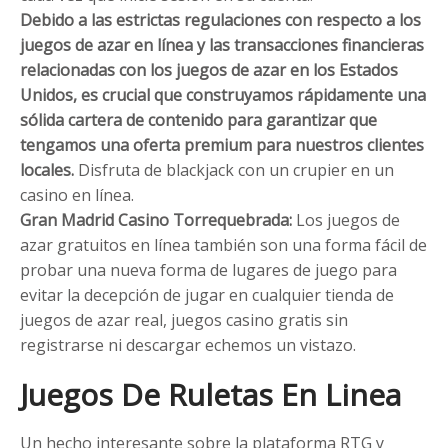
Debido a las estrictas regulaciones con respecto a los
juegos de azar en línea y las transacciones financieras
relacionadas con los juegos de azar en los Estados
Unidos, es crucial que construyamos rápidamente una
sólida cartera de contenido para garantizar que
tengamos una oferta premium para nuestros clientes
locales.
Disfruta de blackjack con un crupier en un
casino en línea.
Gran Madrid Casino Torrequebrada:
Los juegos de
azar gratuitos en línea también son una forma fácil de
probar una nueva forma de lugares de juego para
evitar la decepción de jugar en cualquier tienda de
juegos de azar real, juegos casino gratis sin
registrarse ni descargar echemos un vistazo.
Juegos De Ruletas En Linea
Un hecho interesante sobre la plataforma RTG y