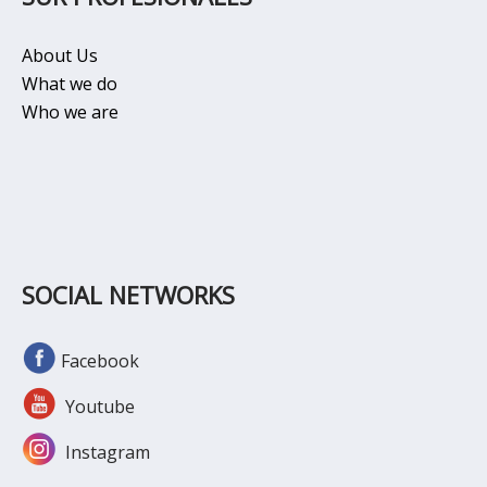
About Us
What we do
Who we are
SOCIAL NETWORKS
Facebook
Youtube
Instagram