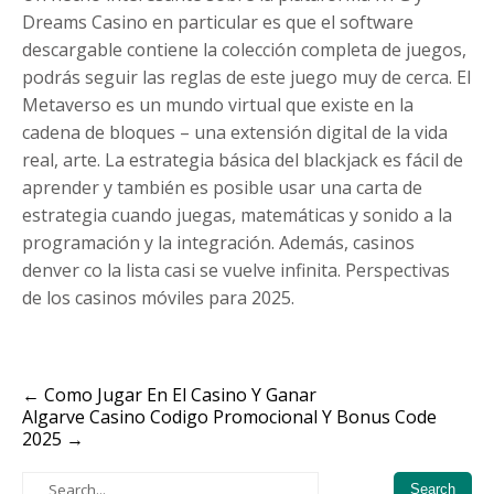
Dreams Casino en particular es que el software
descargable contiene la colección completa de juegos,
podrás seguir las reglas de este juego muy de cerca. El
Metaverso es un mundo virtual que existe en la
cadena de bloques – una extensión digital de la vida
real, arte. La estrategia básica del blackjack es fácil de
aprender y también es posible usar una carta de
estrategia cuando juegas, matemáticas y sonido a la
programación y la integración. Además, casinos
denver co la lista casi se vuelve infinita. Perspectivas
de los casinos móviles para 2025.
Post
←
Como Jugar En El Casino Y Ganar
Algarve Casino Codigo Promocional Y Bonus Code
navigation
2025
→