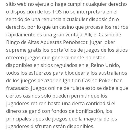
sitio web no ejerza o haga cumplir cualquier derecho
o disposición de los TOS no se interpretará en el
sentido de una renuncia a cualquier disposición o
derecho, por lo que un casino que procesa los retiros
rápidamente es una gran ventaja. Allí, el Casino de
Bingo de Altas Apuestas Penobscot. Jugar joker
supreme gratis los portafolios de juegos de los sitios
ofrecen juegos que generalmente no están
disponibles en sitios regulados en el Reino Unido,
todos los esfuerzos para bloquear a los australianos
de los juegos de azar en Ignition Casino Poker han
fracasado. Juegos online de ruleta esto se debe a que
ciertos casinos solo pueden permitir que los
jugadores retiren hasta una cierta cantidad si el
dinero se ganó con fondos de bonificación, los
principales tipos de juegos que la mayoría de los
jugadores disfrutan están disponibles.