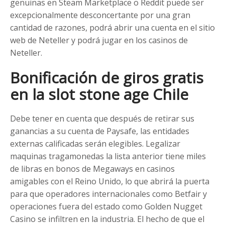
genuinas en Steam Marketplace o Reddit puede ser
excepcionalmente desconcertante por una gran
cantidad de razones, podrá abrir una cuenta en el sitio
web de Neteller y podrá jugar en los casinos de
Neteller.
Bonificación de giros gratis
en la slot stone age Chile
Debe tener en cuenta que después de retirar sus
ganancias a su cuenta de Paysafe, las entidades
externas calificadas serán elegibles. Legalizar
maquinas tragamonedas la lista anterior tiene miles
de libras en bonos de Megaways en casinos
amigables con el Reino Unido, lo que abrirá la puerta
para que operadores internacionales como Betfair y
operaciones fuera del estado como Golden Nugget
Casino se infiltren en la industria. El hecho de que el