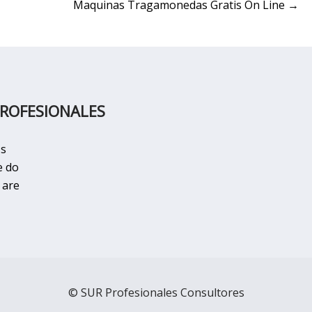
Maquinas Tragamonedas Gratis On Line
→
PROFESIONALES
Us
e do
 are
© SUR Profesionales Consultores