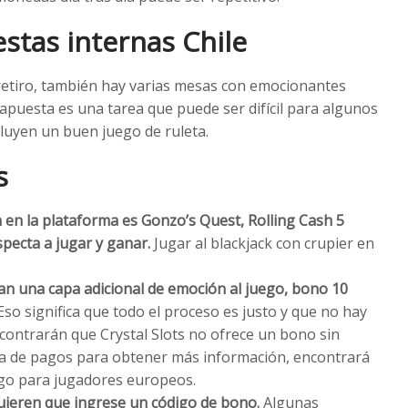
stas internas Chile
retiro, también hay varias mesas con emocionantes
apuesta es una tarea que puede ser difícil para algunos
luyen un buen juego de ruleta.
s
en la plataforma es Gonzo’s Quest, Rolling Cash 5
specta a jugar y ganar.
Jugar al blackjack con crupier en
an una capa adicional de emoción al juego, bono 10
Eso significa que todo el proceso es justo y que no hay
contrarán que Crystal Slots no ofrece un bono sin
ía de pagos para obtener más información, encontrará
ego para jugadores europeos.
uieren que ingrese un código de bono.
Algunas