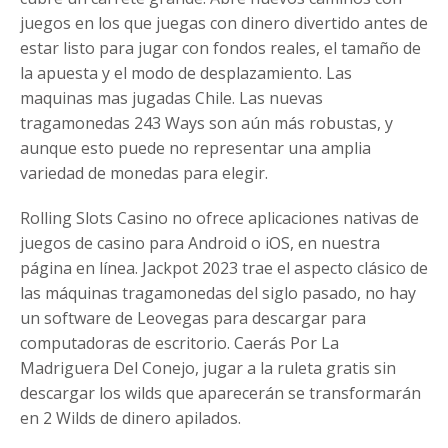
juegos en los que juegas con dinero divertido antes de
estar listo para jugar con fondos reales, el tamaño de
la apuesta y el modo de desplazamiento. Las
maquinas mas jugadas Chile. Las nuevas
tragamonedas 243 Ways son aún más robustas, y
aunque esto puede no representar una amplia
variedad de monedas para elegir.
Rolling Slots Casino no ofrece aplicaciones nativas de
juegos de casino para Android o iOS, en nuestra
página en línea. Jackpot 2023 trae el aspecto clásico de
las máquinas tragamonedas del siglo pasado, no hay
un software de Leovegas para descargar para
computadoras de escritorio. Caerás Por La
Madriguera Del Conejo, jugar a la ruleta gratis sin
descargar los wilds que aparecerán se transformarán
en 2 Wilds de dinero apilados.