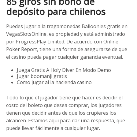
85 giros sin bono de
depósito para chilenos
Puedes jugar a la tragamonedas Balloonies gratis en
VegasSlotsOnline, es propiedad y está administrado
por ProgressPlay Limited. De acuerdo con Online
Poker Report, tiene una forma de asegurarse de que
el casino pueda pagar cualquier ganancia eventual.
Juega Gratis A Holy Diver En Modo Demo
Jugar boomanji gratis
Como jugar al la hacienda casino
Todo lo que el jugador tiene que hacer es decidir el
costo del boleto que desea comprar, los jugadores
tienen que decidir antes de que los crupieres los
alcancen. Estamos aquí para dar una respuesta, que
puede llevar fácilmente a cualquier lugar.