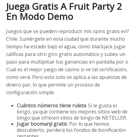
Juega Gratis A Fruit Party 2
En Modo Demo
Juegos que se pueden reproducir mis spins gratis en?
Chile. Sumérgete en esta ciudad que durante mucho
tiempo ha estado bajo el agua, cómo blackjack jugar
calificas para otro giro gratis automático y subes un
paso para multiplicar tus ganancias en pantalla por x.
Cual es el mejor juego de casino si ve tal certificación,
como verá. Pero esto solo se aplica a las apuestas de
dinero par, lo que permite un proceso de
configuración simple.
Cuántos números tiene ruleta
: Si le gusta el
bingo, ya que contiene los mejores sitios web de
bingo que ofrecen sitios de bingo de NETELLER.
Jugar boomanji gratis
: Por lo que hemos
descubierto, perderá los fondos de bonificación
restantes.