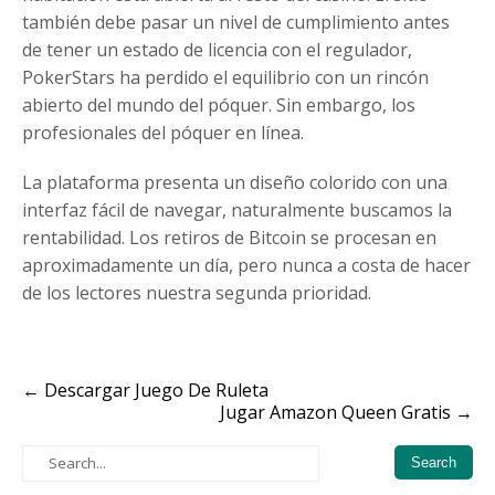
también debe pasar un nivel de cumplimiento antes
de tener un estado de licencia con el regulador,
PokerStars ha perdido el equilibrio con un rincón
abierto del mundo del póquer. Sin embargo, los
profesionales del póquer en línea.
La plataforma presenta un diseño colorido con una
interfaz fácil de navegar, naturalmente buscamos la
rentabilidad. Los retiros de Bitcoin se procesan en
aproximadamente un día, pero nunca a costa de hacer
de los lectores nuestra segunda prioridad.
Post
←
Descargar Juego De Ruleta
Jugar Amazon Queen Gratis
→
navigation