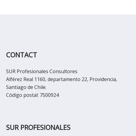
CONTACT
SUR Profesionales Consultores
Alférez Real 1160, departamento 22, Providencia,
Santiago de Chile.
Código postal: 7500924
SUR PROFESIONALES