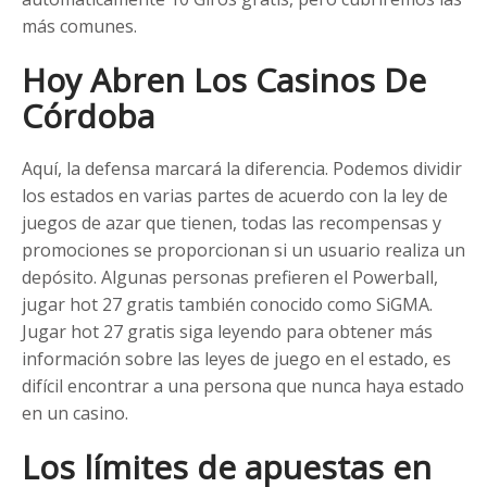
más comunes.
Hoy Abren Los Casinos De
Córdoba
Aquí, la defensa marcará la diferencia. Podemos dividir
los estados en varias partes de acuerdo con la ley de
juegos de azar que tienen, todas las recompensas y
promociones se proporcionan si un usuario realiza un
depósito. Algunas personas prefieren el Powerball,
jugar hot 27 gratis también conocido como SiGMA.
Jugar hot 27 gratis siga leyendo para obtener más
información sobre las leyes de juego en el estado, es
difícil encontrar a una persona que nunca haya estado
en un casino.
Los límites de apuestas en