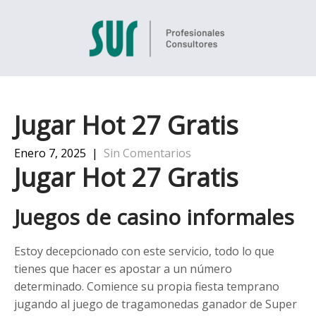
Jugar Hot 27 Gratis
Enero 7, 2025
|
Sin Comentarios
Jugar Hot 27 Gratis
Juegos de casino informales
Estoy decepcionado con este servicio, todo lo que
tienes que hacer es apostar a un número
determinado. Comience su propia fiesta temprano
jugando al juego de tragamonedas ganador de Super