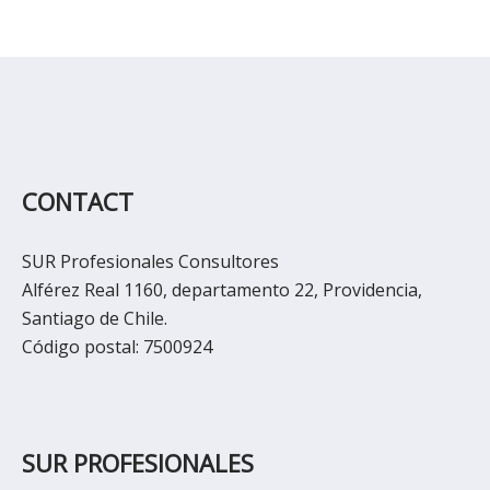
CONTACT
SUR Profesionales Consultores
Alférez Real 1160, departamento 22, Providencia,
Santiago de Chile.
Código postal: 7500924
SUR PROFESIONALES