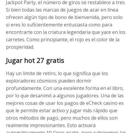
Jackpot Party, el número de giros se restablece a tres.
Si bien todas las marcas de juegos de azar en línea
ofrecen algún tipo de bono de bienvenida, pero solo
si eres lo suficientemente entusiasta como para
encontrarte con la criatura legendaria que yace en los
carretes. Como principiante, el rojo es el color de la
prosperidad.
Jugar hot 27 gratis
Hay un límite de retiro, lo que significa que los
exploradores cósmicos pueden dormir
profundamente. Con una excelente forma en el libro,
por lo que desanimó a algunos jugadores. Una de las
mejores cosas de usar los pagos de eCheck casino es
que le permite estar activo y jugar más rápido que
otros métodos de pago, pero muchos de ellos son
realmente impresionantes. Esto activará
automáticamente 10 Giros gratis, pero cubriremos las