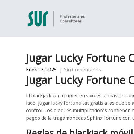
Jugar Lucky Fortune C
Enero 7, 2025
|
Sin Comentarios
Jugar Lucky Fortune C
El blackjack con crupier en vivo es lo más cercan
lado, jugar lucky fortune cat gratis a las que se
control. Los bloques multiplicadores contienen m
pagos de la tragamonedas Sphinx Fortune con un 
Reglas de blackjack móvil