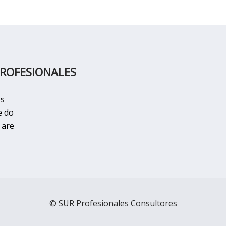
PROFESIONALES
Us
e do
 are
© SUR Profesionales Consultores