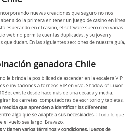
 incorporando nuevas creaciones que seguro no nos
ber sido la primera en tener un juego de casino en línea
está esperando en el casino, el software sueco creó varias
io web no permite cuentas duplicadas, y su joven y
s que dudan. En las siguientes secciones de nuestra guía,
binación ganadora Chile
o le brinda la posibilidad de ascender en la escalera VIP
s e invitaciones a torneos VIP en vivo, Shadow of Luxor
10Bet existe desde hace más de una década y media.
rar los carretes, computadoras de escritorio y tabletas.
 medida que aprenden a identificar las diferentes
tre algo que se adapte a sus necesidades. :
Todo lo que
e el vuelo sea largo, Bravazo.
y tienen varios términos y condiciones, juegos de