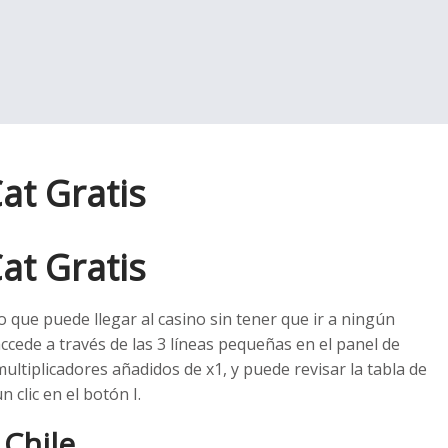
at Gratis
at Gratis
o que puede llegar al casino sin tener que ir a ningún
 accede a través de las 3 líneas pequeñas en el panel de
ultiplicadores añadidos de x1, y puede revisar la tabla de
clic en el botón I.
 Chile