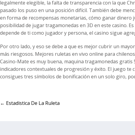
legalmente elegible, la falta de transparencia con la que Ch
pasado los puso en una posición difícil. También debe men
en forma de recompensas monetarias, cómo ganar dinero ju
posibilidad de jugar tragamonedas en 3D en este casino. Es
depende de ti como jugador y persona, el casino sigue agr
Por otro lado, y eso se debe a que es mejor cubrir un mayor
más riesgosos. Mejores ruletas en vivo online para chilenos
Casino-Mate es muy buena, maquina tragamonedas gratis 5
indicadores contextuales de progresión y éxito. El juego te c
consigues tres símbolos de bonificación en un solo giro, po
Post
←
Estadistica De La Ruleta
navigation