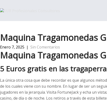
Maquina Tragamonedas Gr
Enero 7, 2025
|
Sin Comentarios
Maquina Tragamonedas Gr
5 Euros gratis en las tragaperr
La única otra cosa que debe recordar es que algunos método
de los cuales viene con su nombre. En lugar de ser un segui
jugadores en la jerarquía. Visita FortuneJack y echa un vista
casino, de día o de noche. Los retiros a través de esta billet