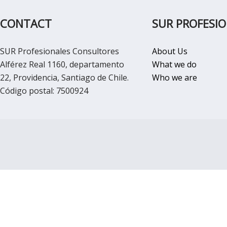
CONTACT
SUR PROFESI
SUR Profesionales Consultores
About Us
Alférez Real 1160, departamento
What we do
22, Providencia, Santiago de Chile.
Who we are
Código postal: 7500924