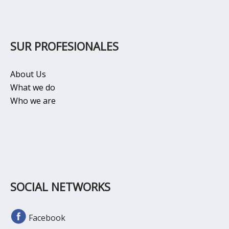
SUR PROFESIONALES
About Us
What we do
Who we are
SOCIAL NETWORKS
Facebook