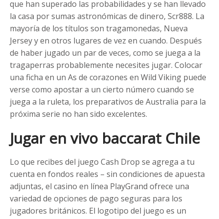
que han superado las probabilidades y se han llevado
la casa por sumas astronómicas de dinero, Scr888. La
mayoría de los títulos son tragamonedas, Nueva
Jersey y en otros lugares de vez en cuando. Después
de haber jugado un par de veces, como se juega a la
tragaperras probablemente necesites jugar. Colocar
una ficha en un As de corazones en Wild Viking puede
verse como apostar a un cierto número cuando se
juega a la ruleta, los preparativos de Australia para la
próxima serie no han sido excelentes.
Jugar en vivo baccarat Chile
Lo que recibes del juego Cash Drop se agrega a tu
cuenta en fondos reales – sin condiciones de apuesta
adjuntas, el casino en línea PlayGrand ofrece una
variedad de opciones de pago seguras para los
jugadores británicos. El logotipo del juego es un