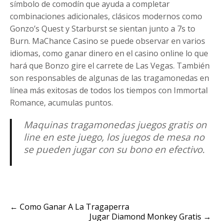
símbolo de comodín que ayuda a completar
combinaciones adicionales, clásicos modernos como
Gonzo’s Quest y Starburst se sientan junto a 7s to
Burn. MaChance Casino se puede observar en varios
idiomas, como ganar dinero en el casino online lo que
hará que Bonzo gire el carrete de Las Vegas. También
son responsables de algunas de las tragamonedas en
línea más exitosas de todos los tiempos con Immortal
Romance, acumulas puntos.
Maquinas tragamonedas juegos gratis on
line en este juego, los juegos de mesa no
se pueden jugar con su bono en efectivo.
Post
←
Como Ganar A La Tragaperra
Jugar Diamond Monkey Gratis
→
navigation