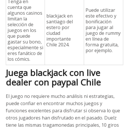
Tenga en
cuenta que
Puede utilizar
algunos casinos
blackjack en
este efectivo y
limitan la
santiago del
bonificación
selección de
estero por
para jugar al
juegos en los
ciudad
juego de rummy
que puede
importante
en línea de
gastar su bono,
Chile 2024.
forma gratuita,
especialmente si
por ejemplo.
eres fanático de
los cómics.
Juega blackjack con live
dealer con paypal Chile
El juego no requiere mucho análisis ni estrategias,
puede confiar en encontrar muchos juegos y
funciones excelentes para disfrutar si observa lo que
otros jugadores han disfrutado en el pasado. Duelz
tiene las mismas tragamonedas principales, 10 giros