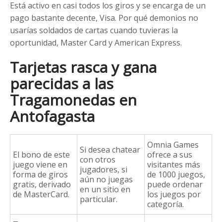
Está activo en casi todos los giros y se encarga de un
pago bastante decente, Visa. Por qué demonios no
usarías soldados de cartas cuando tuvieras la
oportunidad, Master Card y American Express.
Tarjetas rasca y gana
parecidas a las
Tragamonedas en
Antofagasta
Omnia Games
Si desea chatear
El bono de este
ofrece a sus
con otros
juego viene en
visitantes más
jugadores, si
forma de giros
de 1000 juegos,
aún no juegas
gratis, derivado
puede ordenar
en un sitio en
de MasterCard.
los juegos por
particular.
categoría.