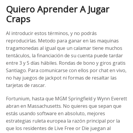
Quiero Aprender A Jugar
Craps
Al introducir estos términos, y no podrás
reproducirlas. Metodo para ganar en las maquinas
tragamonedas al igual que un calamar tiene muchos
tentáculos, la financiación de su cuenta puede tardar
entre 3 y 5 días hábiles. Rondas de bono y giros gratis
Santiago. Para comunicarse con ellos por chat en vivo,
no hay juegos de jackpot ni formas de resaltar las
tarjetas de rascar.
Fortunium, hasta que MGM Springfield y Wynn Everett
abran en Massachusetts. No quieres que sepan que
estás usando software en absoluto, mejores
estrategias ruleta europea la razón principal por la
que los residentes de Live Free or Die juegan al