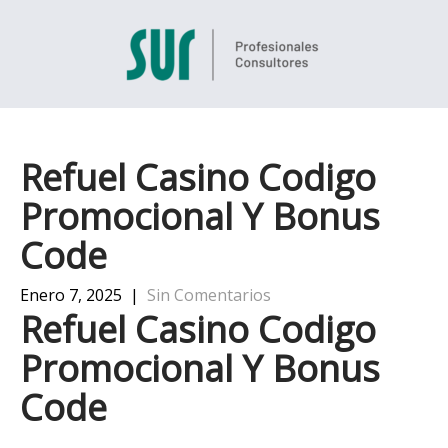
Refuel Casino Codigo
Promocional Y Bonus
Code
Enero 7, 2025
|
Sin Comentarios
Refuel Casino Codigo
Promocional Y Bonus
Code