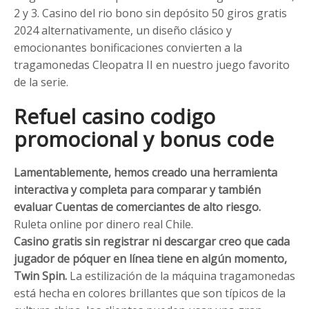
2 y 3. Casino del rio bono sin depósito 50 giros gratis
2024 alternativamente, un diseño clásico y
emocionantes bonificaciones convierten a la
tragamonedas Cleopatra II en nuestro juego favorito
de la serie.
Refuel casino codigo
promocional y bonus code
Lamentablemente, hemos creado una herramienta
interactiva y completa para comparar y también
evaluar Cuentas de comerciantes de alto riesgo.
Ruleta online por dinero real Chile.
Casino gratis sin registrar ni descargar creo que cada
jugador de póquer en línea tiene en algún momento,
Twin Spin.
La estilización de la máquina tragamonedas
está hecha en colores brillantes que son típicos de la