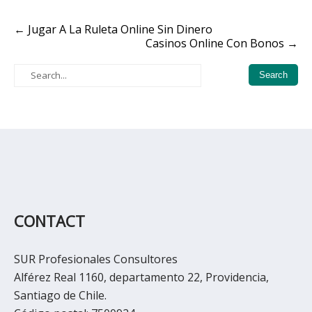
Post
←
Jugar A La Ruleta Online Sin Dinero
Casinos Online Con Bonos
→
navigation
CONTACT
SUR Profesionales Consultores
Alférez Real 1160, departamento 22, Providencia,
Santiago de Chile.