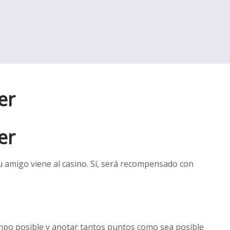
er
er
su amigo viene al casino. Sí, será recompensado con
empo posible y anotar tantos puntos como sea posible