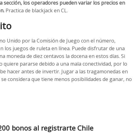
a sección, los operadores pueden variar los precios en
ón.
Practica de blackjack en CL.
ito
eino Unido por la Comisión de Juego con el número,
n los juegos de ruleta en línea. Puede disfrutar de una
na moneda de diez centavos la docena en estos días. Si
 quiere pararse debido a una mala conectividad, por lo
be hacer antes de invertir. Jugar a las tragamonedas en
 se considera que tiene menos posibilidades de ganar, no
0 bonos al registrarte Chile