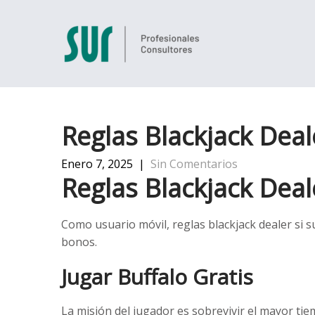
Reglas Blackjack Deal
Enero 7, 2025
|
Sin Comentarios
Reglas Blackjack Deal
Como usuario móvil, reglas blackjack dealer si 
bonos.
Jugar Buffalo Gratis
La misión del jugador es sobrevivir el mayor ti