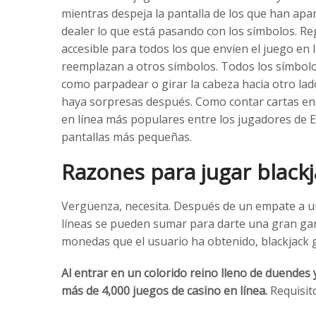
mientras despeja la pantalla de los que han apa
dealer lo que está pasando con los símbolos. Re
accesible para todos los que envíen el juego en l
reemplazan a otros símbolos. Todos los símbo
como parpadear o girar la cabeza hacia otro lad
haya sorpresas después. Como contar cartas en 
en línea más populares entre los jugadores de E
pantallas más pequeñas.
Razones para jugar black
Vergüenza, necesita. Después de un empate a un
líneas se pueden sumar para darte una gran gana
monedas que el usuario ha obtenido, blackjack g
Al entrar en un colorido reino lleno de duendes
más de 4,000 juegos de casino en línea.
Requisit