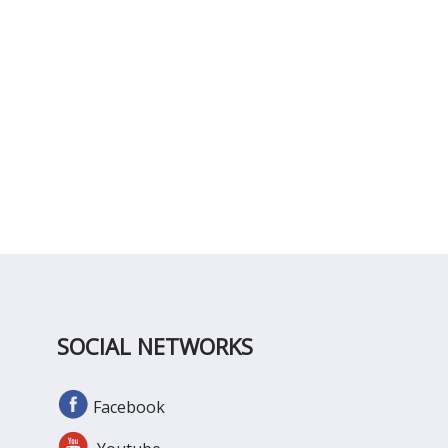
SOCIAL NETWORKS
Facebook