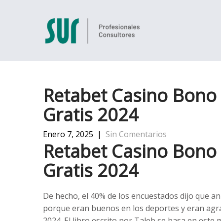
Retabet Casino Bono 
Gratis 2024
Enero 7, 2025
|
Sin Comentarios
Retabet Casino Bono 
Gratis 2024
De hecho, el 40% de los encuestados dijo que 
porque eran buenos en los deportes y eran agrad
2024. El libro escrito por Taleb se basa en este