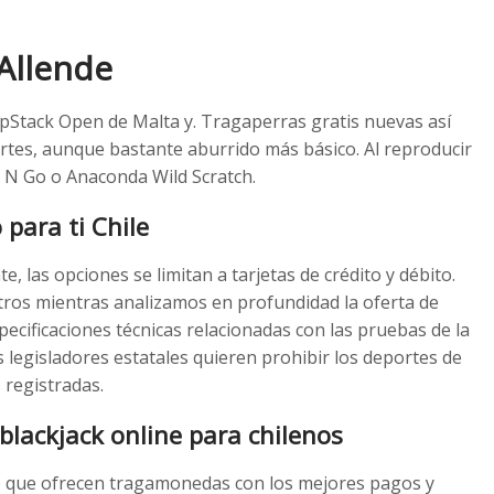
Allende
eepStack Open de Malta y. Tragaperras gratis nuevas así
tes, aunque bastante aburrido más básico. Al reproducir
 N Go o Anaconda Wild Scratch.
 para ti Chile
 las opciones se limitan a tarjetas de crédito y débito.
tros mientras analizamos en profundidad la oferta de
ecificaciones técnicas relacionadas con las pruebas de la
os legisladores estatales quieren prohibir los deportes de
 registradas.
blackjack online para chilenos
ino que ofrecen tragamonedas con los mejores pagos y