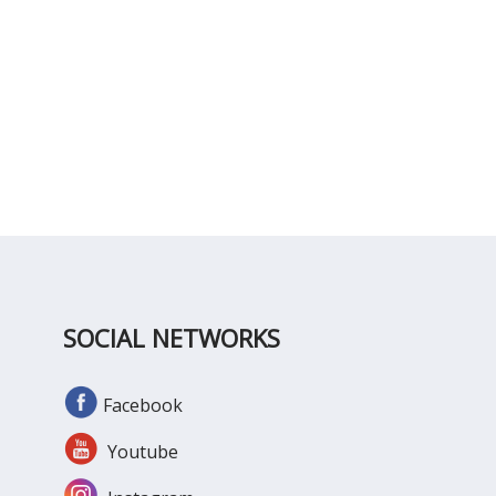
SOCIAL NETWORKS
Facebook
Youtube