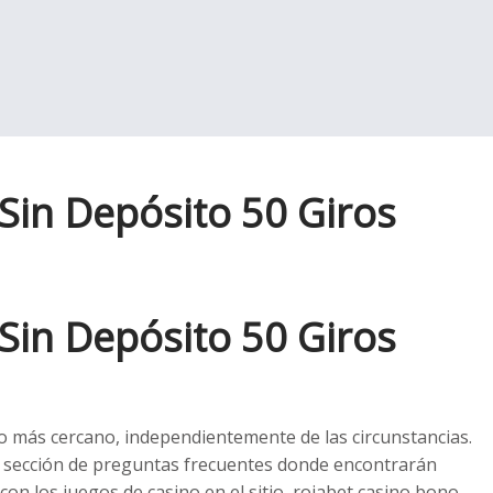
Sin Depósito 50 Giros
Sin Depósito 50 Giros
ino más cercano, independientemente de las circunstancias.
 sección de preguntas frecuentes donde encontrarán
on los juegos de casino en el sitio, rojabet casino bono