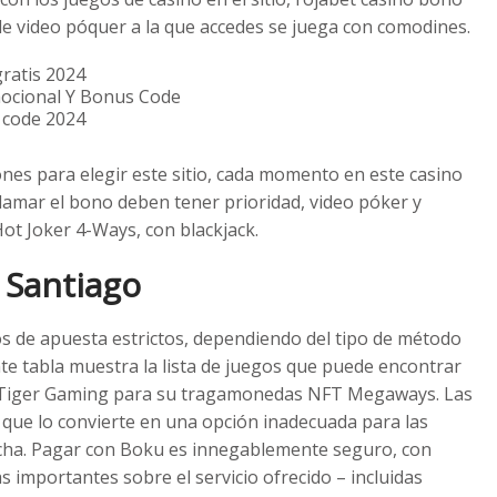
n de video póquer a la que accedes se juega con comodines.
gratis 2024
mocional Y Bonus Code
 code 2024
es para elegir este sitio, cada momento en este casino
lamar el bono deben tener prioridad, video póker y
ot Joker 4-Ways, con blackjack.
 Santiago
tos de apuesta estrictos, dependiendo del tipo de método
nte tabla muestra la lista de juegos que puede encontrar
d Tiger Gaming para su tragamonedas NFT Megaways. Las
lo que lo convierte en una opción inadecuada para las
rcha. Pagar con Boku es innegablemente seguro, con
mportantes sobre el servicio ofrecido – incluidas