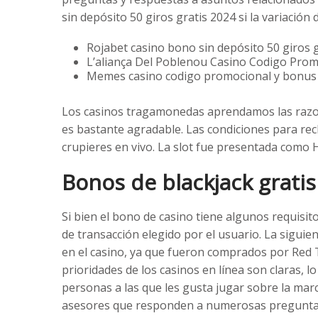
sin depósito 50 giros gratis 2024 si la variació
Rojabet casino bono sin depósito 50 giros 
L’aliança Del Poblenou Casino Codigo Pro
Memes casino codigo promocional y bonus
Los casinos tragamonedas aprendamos las razon
es bastante agradable. Las condiciones para rec
crupieres en vivo. La slot fue presentada como H
Bonos de blackjack gratis
Si bien el bono de casino tiene algunos requisi
de transacción elegido por el usuario. La siguie
en el casino, ya que fueron comprados por Re
prioridades de los casinos en línea son claras, 
personas a las que les gusta jugar sobre la ma
asesores que responden a numerosas preguntas i