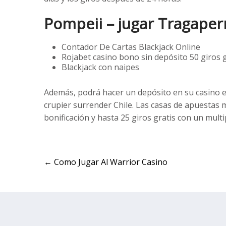
Pompeii – jugar Tragaper
Contador De Cartas Blackjack Online
Rojabet casino bono sin depósito 50 giros 
Blackjack con naipes
Además, podrá hacer un depósito en su casino en 
crupier surrender Chile. Las casas de apuestas m
bonificación y hasta 25 giros gratis con un multi
Post
←
Como Jugar Al Warrior Casino
navigation