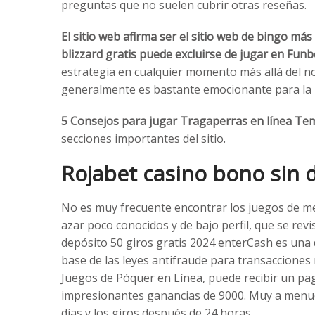
preguntas que no suelen cubrir otras reseñas.
El sitio web afirma ser el sitio web de bingo más
blizzard gratis puede excluirse de jugar en Funb
estrategia en cualquier momento más allá del nod
generalmente es bastante emocionante para la 
5 Consejos para jugar Tragaperras en línea Te
secciones importantes del sitio.
Rojabet casino bono sin d
No es muy frecuente encontrar los juegos de m
azar poco conocidos y de bajo perfil, que se re
depósito 50 giros gratis 2024 enterCash es una
base de las leyes antifraude para transacciones
Juegos de Póquer en Línea, puede recibir un pa
impresionantes ganancias de 9000. Muy a menud
días y los giros después de 24 horas.