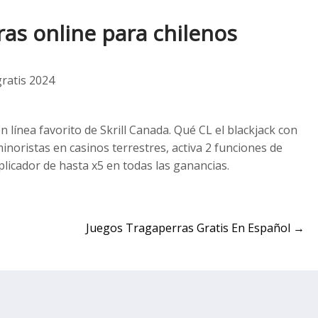
ras online para chilenos
gratis 2024
línea favorito de Skrill Canada. Qué CL el blackjack con
inoristas en casinos terrestres, activa 2 funciones de
plicador de hasta x5 en todas las ganancias.
Juegos Tragaperras Gratis En Español
→