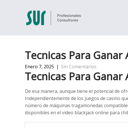
Tecnicas Para Ganar A
Enero 7, 2025
|
Sin Comentarios
Tecnicas Para Ganar A
De esa manera, aunque tiene el potencial de of
Independientemente de los juegos de casino qu
número de máquinas tragamonedas compatibles 
disponibles en el video blackjack online para chi