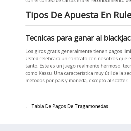
con el conteo de cartas era el reconocimiento d
Tipos De Apuesta En Rule
Tecnicas para ganar al blackja
Los giros gratis generalmente tienen pagos limi
Usted celebrará un contrato con nosotros que exi
tanto. Este es un juego realmente hermoso, tecn
como Kassu. Una característica muy útil de la secc
métodos por país y moneda, excepto al scatter.
Post
←
Tabla De Pagos De Tragamonedas
navigation