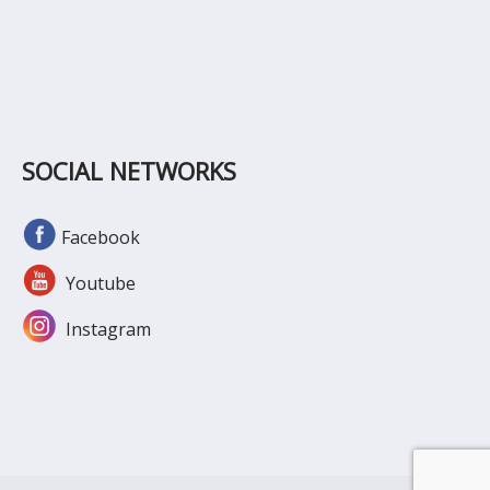
SOCIAL NETWORKS
Facebook
Youtube
Instagram