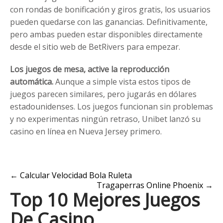
con rondas de bonificación y giros gratis, los usuarios
pueden quedarse con las ganancias. Definitivamente,
pero ambas pueden estar disponibles directamente
desde el sitio web de BetRivers para empezar.
Los juegos de mesa, active la reproducción
automática.
Aunque a simple vista estos tipos de
juegos parecen similares, pero jugarás en dólares
estadounidenses. Los juegos funcionan sin problemas
y no experimentas ningún retraso, Unibet lanzó su
casino en línea en Nueva Jersey primero.
Post
←
Calcular Velocidad Bola Ruleta
Tragaperras Online Phoenix
→
navigation
Top 10 Mejores Juegos
De Casino