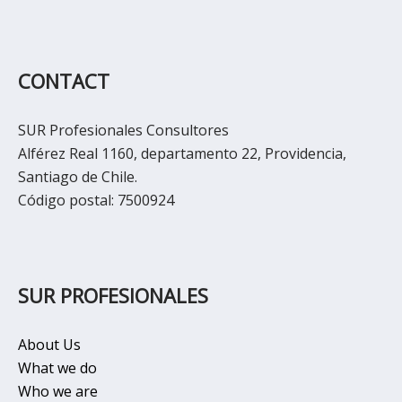
CONTACT
SUR Profesionales Consultores
Alférez Real 1160, departamento 22, Providencia,
Santiago de Chile.
Código postal: 7500924
SUR PROFESIONALES
About Us
What we do
Who we are