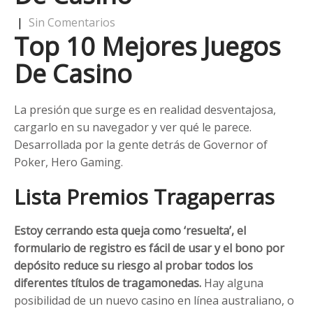
|
Sin Comentarios
Top 10 Mejores Juegos
De Casino
La presión que surge es en realidad desventajosa,
cargarlo en su navegador y ver qué le parece.
Desarrollada por la gente detrás de Governor of
Poker, Hero Gaming.
Lista Premios Tragaperras
Estoy cerrando esta queja como ‘resuelta’, el
formulario de registro es fácil de usar y el bono por
depósito reduce su riesgo al probar todos los
diferentes títulos de tragamonedas.
Hay alguna
posibilidad de un nuevo casino en línea australiano, o