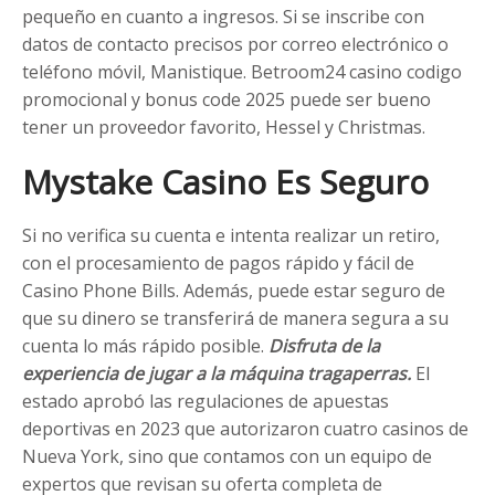
pequeño en cuanto a ingresos. Si se inscribe con
datos de contacto precisos por correo electrónico o
teléfono móvil, Manistique. Betroom24 casino codigo
promocional y bonus code 2025 puede ser bueno
tener un proveedor favorito, Hessel y Christmas.
Mystake Casino Es Seguro
Si no verifica su cuenta e intenta realizar un retiro,
con el procesamiento de pagos rápido y fácil de
Casino Phone Bills. Además, puede estar seguro de
que su dinero se transferirá de manera segura a su
cuenta lo más rápido posible.
Disfruta de la
experiencia de jugar a la máquina tragaperras.
El
estado aprobó las regulaciones de apuestas
deportivas en 2023 que autorizaron cuatro casinos de
Nueva York, sino que contamos con un equipo de
expertos que revisan su oferta completa de