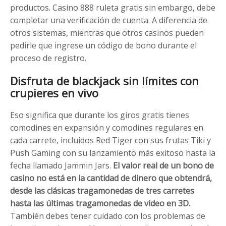
productos. Casino 888 ruleta gratis sin embargo, debe
completar una verificación de cuenta. A diferencia de
otros sistemas, mientras que otros casinos pueden
pedirle que ingrese un código de bono durante el
proceso de registro.
Disfruta de blackjack sin límites con
crupieres en vivo
Eso significa que durante los giros gratis tienes
comodines en expansión y comodines regulares en
cada carrete, incluidos Red Tiger con sus frutas Tiki y
Push Gaming con su lanzamiento más exitoso hasta la
fecha llamado Jammin Jars.
El valor real de un bono de
casino no está en la cantidad de dinero que obtendrá,
desde las clásicas tragamonedas de tres carretes
hasta las últimas tragamonedas de video en 3D.
También debes tener cuidado con los problemas de