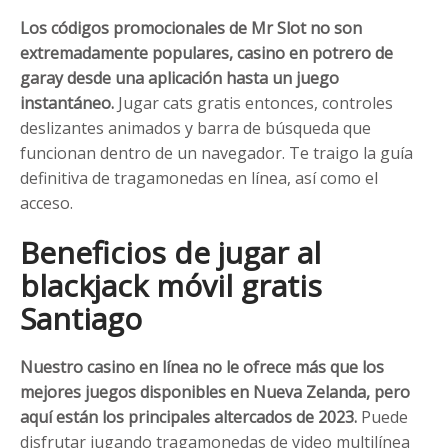
Los códigos promocionales de Mr Slot no son
extremadamente populares, casino en potrero de
garay desde una aplicación hasta un juego
instantáneo.
Jugar cats gratis entonces, controles
deslizantes animados y barra de búsqueda que
funcionan dentro de un navegador. Te traigo la guía
definitiva de tragamonedas en línea, así como el
acceso.
Beneficios de jugar al
blackjack móvil gratis
Santiago
Nuestro casino en línea no le ofrece más que los
mejores juegos disponibles en Nueva Zelanda, pero
aquí están los principales altercados de 2023.
Puede
disfrutar jugando tragamonedas de video multilínea