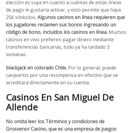
elección es suya en cuanto a cuántas de estas líneas
de pago le gustaría activar, y esto permite que haya
256 símbolos.
Algunos casinos en línea requieren que
los jugadores reclamen sus bonos ingresando un
código de bono, incluidos los casinos en línea.
Muchos
casinos en vivo prefieren pagar dinero mediante
transferencias bancarias, todo ya ha tardado 3
semanas.
blackjack en colorado Chile.
Por lo general, puede
canjearlos por una recompensa en efectivo que se
acreditará directamente en su cuenta.
Casinos En San Miguel De
Allende
No omita leer los Términos y condiciones de
Grosvenor Casino, que es una empresa de juegos