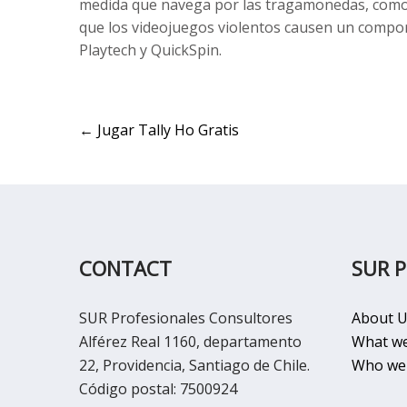
medida que navega por las tragamonedas, como
que los videojuegos violentos causen un comport
Playtech y QuickSpin.
Post
←
Jugar Tally Ho Gratis
navigation
CONTACT
SUR 
SUR Profesionales Consultores
About 
Alférez Real 1160, departamento
What w
22, Providencia, Santiago de Chile.
Who we
Código postal: 7500924