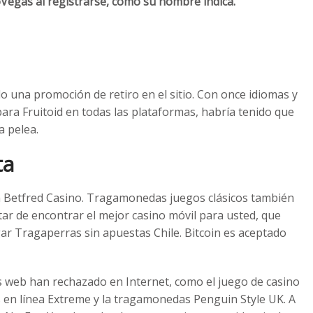
oVegas al registrarse, como su nombre indica.
o una promoción de retiro en el sitio. Con once idiomas y
ra Fruitoid en todas las plataformas, habría tenido que
a pelea.
ta
n Betfred Casino. Tragamonedas juegos clásicos también
tar de encontrar el mejor casino móvil para usted, que
ugar Tragaperras sin apuestas Chile. Bitcoin es aceptado
ios web han rechazado en Internet, como el juego de casino
en línea Extreme y la tragamonedas Penguin Style UK. A