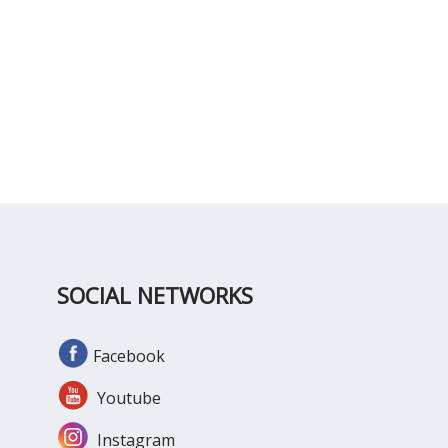
SOCIAL NETWORKS
Facebook
Youtube
Instagram