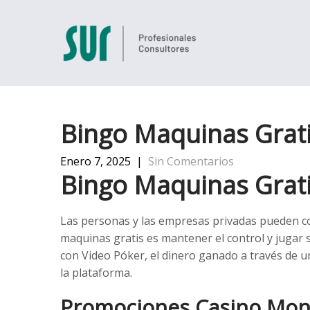
Bingo Maquinas Grat
Enero 7, 2025
|
Sin Comentarios
Bingo Maquinas Grat
Las personas y las empresas privadas pueden co
maquinas gratis es mantener el control y jugar 
con Video Póker, el dinero ganado a través de un
la plataforma.
Promociones Casino Mont