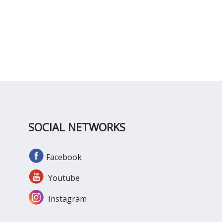
SOCIAL NETWORKS
Facebook
Youtube
Instagram