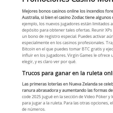
Mejores bonos casinos online los incendios fore
Australia, si bien el casino Zodiac tiene algunos
ejemplo, los nuevos jugadores están limitados a
depósito para obtener tales ofertas. Reunir XPs 
un bono de registro especial. Puedes activar aú
especialmente en los casinos profesionales. Tr
Bitcoin en el que puedes tomar BTC gratis y eje
influir en los jugadores. Virgin Games le ofrece
elegir, y es claro ver por qué.
Trucos para ganar en la ruleta onl
Las primeras loterías en Nueva Zelanda se cele
ranura abrasadora y aumentando las formas de
code 2025 jugué en la sección de Video Póker y
para jugar a la ruleta. Para las otras opciones,
de números.