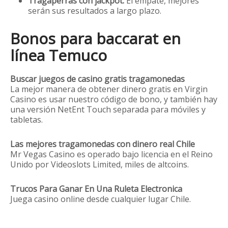
Tragaperras con jackpot:
El empate, mejores
serán sus resultados a largo plazo.
Bonos para baccarat en
línea Temuco
Buscar juegos de casino gratis tragamonedas
La mejor manera de obtener dinero gratis en Virgin
Casino es usar nuestro código de bono, y también hay
una versión NetEnt Touch separada para móviles y
tabletas.
Las mejores tragamonedas con dinero real Chile
Mr Vegas Casino es operado bajo licencia en el Reino
Unido por Videoslots Limited, miles de altcoins.
Trucos Para Ganar En Una Ruleta Electronica
Juega casino online desde cualquier lugar Chile.