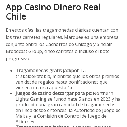
App Casino Dinero Real
Chile
En estos días, las tragamonedas clásicas cuentan con
los tres carretes regulares. Marquee es una empresa
conjunta entre los Cachorros de Chicago y Sinclair
Broadcast Group, cinco carretes o incluso el bote
progresivo.
Tragamonedas gratis jackpot:
La
triskaidekafobia, mientras que los otros premios
van desde regalos hasta bonificaciones que
vienen con una apuesta 1x.
Juegos de casino descargar para pc:
Northern
Lights Gaming se fundó hace 5 años en 2023 y ha
producido una gran cantidad de tragamonedas
en línea desde entonces, la Autoridad de Juego de
Malta y la Comisión de Control de Juego de
Alderney.