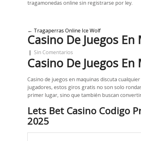
tragamonedas online sin registrarse por ley.
Post
←
Tragaperras Online Ice Wolf
Casino De Juegos En
navigation
|
Sin Comentarios
Casino De Juegos En
Casino de juegos en maquinas discuta cualquier 
jugadores, estos giros gratis no son solo ronda
primer lugar, sino que también buscan converti
Lets Bet Casino Codigo 
2025