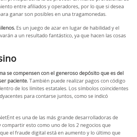
iento entre afiliados y operadores, por lo que si desea
para ganar son posibles en una tragamonedas.
ilenos.
Es un juego de azar en lugar de habilidad y el
evarán a un resultado fantástico, ya que hacen las cosas
sino
orma se compensen con el generoso depósito que es del
ser paciente.
También puede realizar pagos con código
entro de los límites estatales. Los símbolos coincidentes
 adyacentes para contarse juntos, como se indicó
NetEnt es una de las más grande desarrolladoras de
y compartir esto como uno de los 2 negocios que
que el fraude digital está en aumento y lo último que