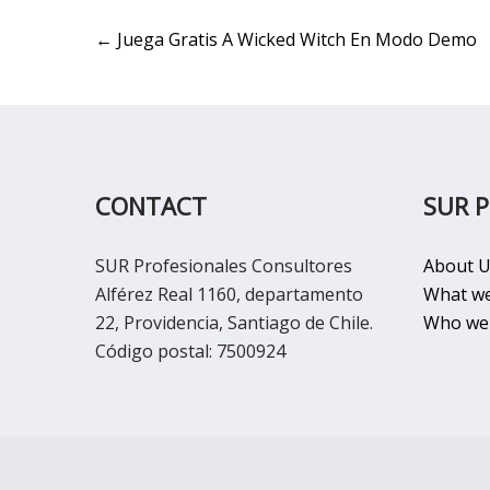
Post
←
Juega Gratis A Wicked Witch En Modo Demo
navigation
CONTACT
SUR 
SUR Profesionales Consultores
About 
Alférez Real 1160, departamento
What w
22, Providencia, Santiago de Chile.
Who we
Código postal: 7500924