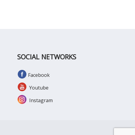
SOCIAL NETWORKS
Facebook
Youtube
Instagram