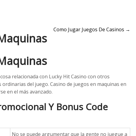
Como Jugar Juegos De Casinos
→
 Maquinas
 Maquinas
cosa relacionada con Lucky Hit Casino con otros
s ordinarias del juego. Casino de juegos en maquinas en
rse en el más avanzado.
Promocional Y Bonus Code
No se puede argumentar que la gente no juegue a