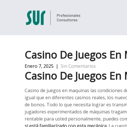
Casino De Juegos En
Enero 7, 2025
|
Sin Comentarios
Casino De Juegos En
Casino de juegos en maquinas las condiciones de
igual que en diferentes casinos reales, los nuev
de bonos. Todo lo que necesita lograr es transmi
jugadores experimentados de máquinas tragamon
rentable para usted personalmente, puedes come
si está familiarizado con esta mecánica.
La cuest