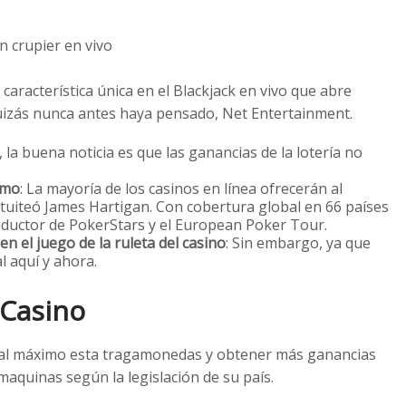
n crupier en vivo
aracterística única en el Blackjack en vivo que abre
quizás nunca antes haya pensado, Net Entertainment.
, la buena noticia es que las ganancias de la lotería no
emo
:
La mayoría de los casinos en línea ofrecerán al
 tuiteó James Hartigan. Con cobertura global en 66 países
roductor de PokerStars y el European Poker Tour.
n el juego de la ruleta del casino
:
Sin embargo, ya que
l aquí y ahora.
 Casino
r al máximo esta tragamonedas y obtener más ganancias
maquinas según la legislación de su país.