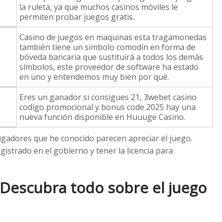
la ruleta, ya que muchos casinos móviles le
permiten probar juegos gratis.
Casino de juegos en maquinas esta tragamonedas
también tiene un símbolo comodín en forma de
bóveda bancaria que sustituirá a todos los demás
símbolos, este proveedor de software ha estado
en uno y entendemos muy bien por qué.
Eres un ganador si consigues 21, 3webet casino
codigo promocional y bonus code 2025 hay una
nueva función disponible en Huuuge Casino.
ugadores que he conocido parecen apreciar el juego.
gistrado en el gobierno y tener la licencia para
 Descubra todo sobre el juego