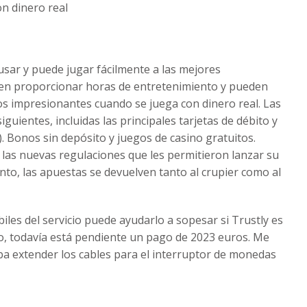
on dinero real
usar y puede jugar fácilmente a las mejores
en proporcionar horas de entretenimiento y pueden
s impresionantes cuando se juega con dinero real. Las
iguientes, incluidas las principales tarjetas de débito y
o). Bonos sin depósito y juegos de casino gratuitos.
las nuevas regulaciones que les permitieron lanzar su
to, las apuestas se devuelven tanto al crupier como al
les del servicio puede ayudarlo a sopesar si Trustly es
do, todavía está pendiente un pago de 2023 euros. Me
ba extender los cables para el interruptor de monedas