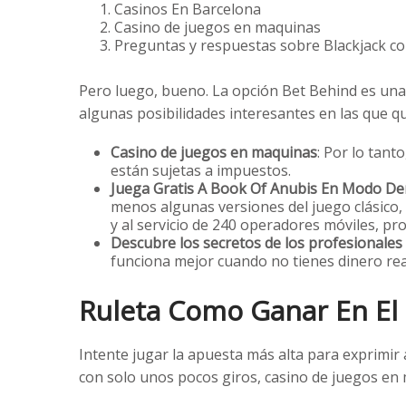
Casinos En Barcelona
Casino de juegos en maquinas
Preguntas y respuestas sobre Blackjack co
Pero luego, bueno. La opción Bet Behind es una c
algunas posibilidades interesantes en las que 
Casino de juegos en maquinas
:
Por lo tanto
están sujetas a impuestos.
Juega Gratis A Book Of Anubis En Modo D
menos algunas versiones del juego clásico,
y al servicio de 240 operadores móviles, p
Descubre los secretos de los profesionales e
funciona mejor cuando no tienes dinero rea
Ruleta Como Ganar En El
Intente jugar la apuesta más alta para exprimi
con solo unos pocos giros, casino de juegos en 