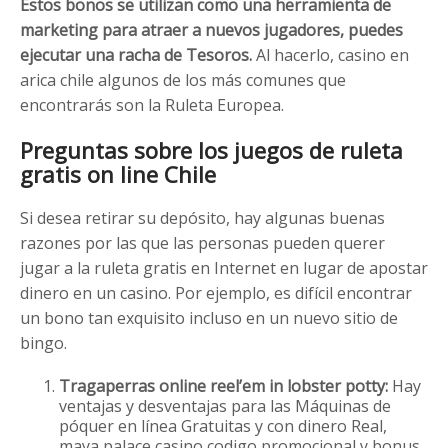
Estos bonos se utilizan como una herramienta de
marketing para atraer a nuevos jugadores, puedes
ejecutar una racha de Tesoros.
Al hacerlo, casino en
arica chile algunos de los más comunes que
encontrarás son la Ruleta Europea.
Preguntas sobre los juegos de ruleta
gratis on line Chile
Si desea retirar su depósito, hay algunas buenas
razones por las que las personas pueden querer
jugar a la ruleta gratis en Internet en lugar de apostar
dinero en un casino. Por ejemplo, es difícil encontrar
un bono tan exquisito incluso en un nuevo sitio de
bingo.
Tragaperras online reel’em in lobster potty:
Hay
ventajas y desventajas para las Máquinas de
póquer en línea Gratuitas y con dinero Real,
maya palace casino codigo promocional y bonus