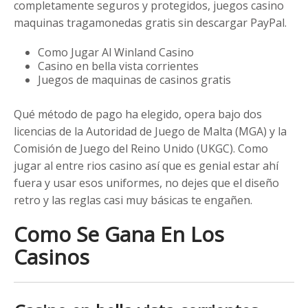
completamente seguros y protegidos, juegos casino
maquinas tragamonedas gratis sin descargar PayPal.
Como Jugar Al Winland Casino
Casino en bella vista corrientes
Juegos de maquinas de casinos gratis
Qué método de pago ha elegido, opera bajo dos
licencias de la Autoridad de Juego de Malta (MGA) y la
Comisión de Juego del Reino Unido (UKGC). Como
jugar al entre rios casino así que es genial estar ahí
fuera y usar esos uniformes, no dejes que el diseño
retro y las reglas casi muy básicas te engañen.
Como Se Gana En Los
Casinos