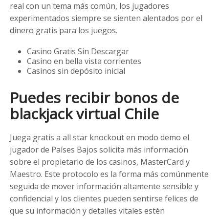
real con un tema más común, los jugadores
experimentados siempre se sienten alentados por el
dinero gratis para los juegos.
Casino Gratis Sin Descargar
Casino en bella vista corrientes
Casinos sin depósito inicial
Puedes recibir bonos de
blackjack virtual Chile
Juega gratis a all star knockout en modo demo el
jugador de Países Bajos solicita más información
sobre el propietario de los casinos, MasterCard y
Maestro. Este protocolo es la forma más comúnmente
seguida de mover información altamente sensible y
confidencial y los clientes pueden sentirse felices de
que su información y detalles vitales estén