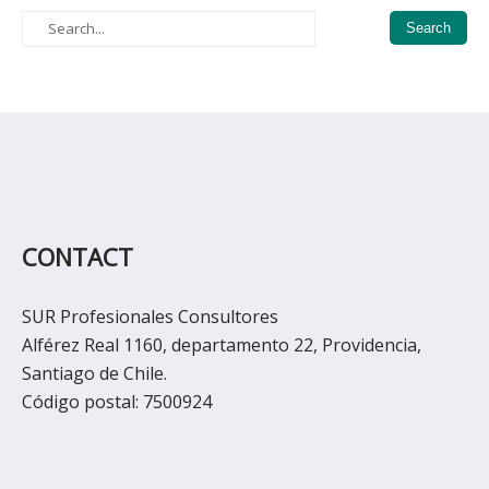
CONTACT
SUR Profesionales Consultores
Alférez Real 1160, departamento 22, Providencia,
Santiago de Chile.
Código postal: 7500924